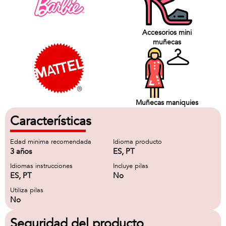
Accesorios mini
muñecas
Muñecas maniquies
Características
Edad minima recomendada
Idioma producto
3 años
ES, PT
Idiomas instrucciones
Incluye pilas
ES, PT
No
Utiliza pilas
No
Seguridad del producto