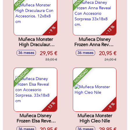
- 13 %
- 9 %
Muñeca Monster
Muñeca Disney
High Draculaura
Frozen Anna Reveal
Con Accesorios.
Con Accesorio
29,95 €
20,95 €
36 meses
36 meses
12x8x8 cm
Sorpresa 33x18x8
33,00 €
cm.
24,00 €
NOVEDAD
NOVEDAD
- 13 %
- 9 %
Muñeca Disney
Muñeca Monster
Frozen Elsa Reveal
High Cleo Nile
con Accesorio
20,95 €
29,95 €
36 meses
36 meses