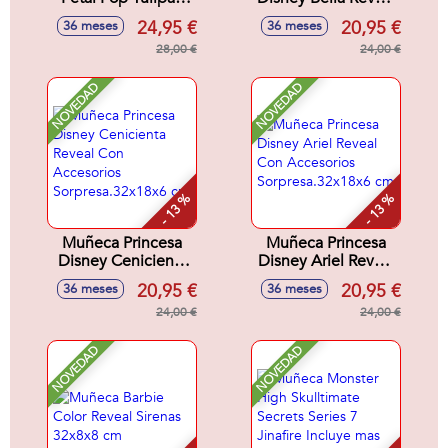
Rosa 32x12x12 cm
Con Accesorios
24,95 €
20,95 €
36 meses
36 meses
Sorpresa.32x18x6
28,00 €
cm
24,00 €
NOVEDAD
NOVEDAD
- 13 %
- 13 %
Muñeca Princesa
Muñeca Princesa
Disney Cenicienta
Disney Ariel Reveal
Reveal Con
Con Accesorios
20,95 €
20,95 €
36 meses
36 meses
Accesorios
Sorpresa.32x18x6
Sorpresa.32x18x6
24,00 €
cm
24,00 €
cm
NOVEDAD
NOVEDAD