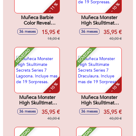
- 11 %
- 10 %
Muñeca Barbie
Muñeca Monster
Color Reveal
High Skulltimate
Sirenas 32x8x8 cm
Secrets Series 7
15,95 €
35,95 €
36 meses
36 meses
Jinafire Incluye mas
18,00 €
de 19 Sorpresas.
40,00 €
NOVEDAD
NOVEDAD
- 10 %
- 10 %
Muñeca Monster
Muñeca Monster
High Skulltimate
High Skulltimate
Secrets Series 7
Secrets Series 7
35,95 €
35,95 €
36 meses
36 meses
Lagoona. Incluye
Draculaura. Incluye
mas de 19
40,00 €
mas de 19
40,00 €
Sorpresas.
Sorpresas.
NOVEDAD
NOVEDAD