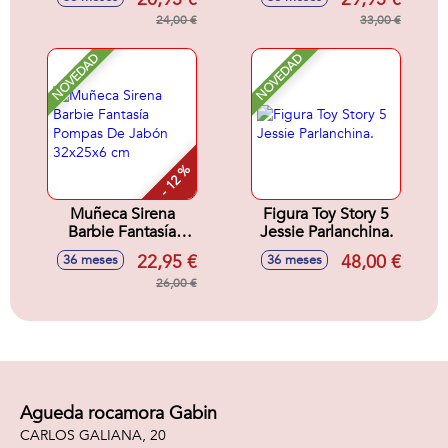
Sorpresa. 33x18x8
cm
24,00 €
33,00 €
NOVEDAD
NOVEDAD
- 12 %
Muñeca Sirena
Figura Toy Story 5
Barbie Fantasía
Jessie Parlanchina.
Pompas De Jabón
22,95 €
48,00 €
36 meses
36 meses
32x25x6 cm
26,00 €
Agueda rocamora Gabin
CARLOS GALIANA, 20