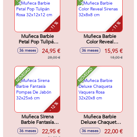
- 11 %
- 11 %
Muñeca Barbie
Muñeca Barbie
Petal Pop Tulipán
Color Reveal
Rosa 32x12x12 cm
Sirenas 32x8x8 cm
24,95 €
15,95 €
36 meses
36 meses
28,00 €
18,00 €
NOVEDAD
NOVEDAD
- 12 %
Muñeca Sirena
Muñeca Barbie
Barbie Fantasía
Deluxe Chaqueta
Pompas De Jabón
Vaquera Rosa
22,95 €
22,00 €
36 meses
36 meses
32x25x6 cm
32x20x8 cm