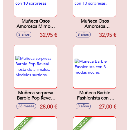
Muñeca Osos
Muñeca Osos
Amorosos Mimosa
Amorosos
Barbie Cutie Reveal
Generosa Barbie
32,95 €
32,95 €
3 años
3 años
con 10 sorpresas.
Cutie Revea con 10
sorpresas.
Muñeca sorpresa
Muñeca Barbie
Barbie Pop Reveal
Fashionista con 3
Fiesta de animales.
modas noche.
28,00 €
27,00 €
36 meses
3 años
- Modelos surtidos
NOVEDAD
NOVEDAD