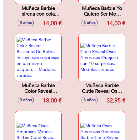
Muñeca Barbie
Muñeca Barbie Yo
sirena con cola
Quiero Ser Mod.
rígida. Con
Sdos.
14,00 €
14,00 €
3 años
3 años
diadema,corpiño
de conchas y cola
de colores -
Modelos surtidos
Muñeca Barbie
Muñeca Barbie
Color Reveal
Cutie Reveal Osos
Bailarinas De Ballet.
Amorosos Quejoso
18,00 €
32,95 €
3 años
3 años
Incluye seis
con 10 sorpresas. -
sorpresas en un
Modelos surtidos
mismo paquete. -
Modelos surtidos