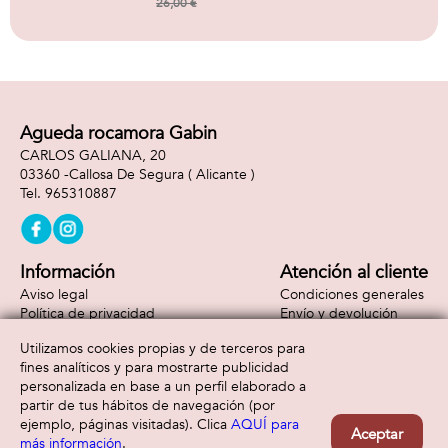
26,00 €
Agueda rocamora Gabin
CARLOS GALIANA, 20
03360 -
Callosa De Segura
( Alicante )
965310887
Información
Atención al cliente
Aviso legal
Condiciones generales
Política de privacidad
Envío y devolución
Política de cookies
Contacto
Utilizamos cookies propias y de terceros para
Formas de pago
fines analíticos y para mostrarte publicidad
personalizada en base a un perfil elaborado a
partir de tus hábitos de navegación (por
ejemplo, páginas visitadas). Clica
AQUÍ para
Aceptar
más información
.