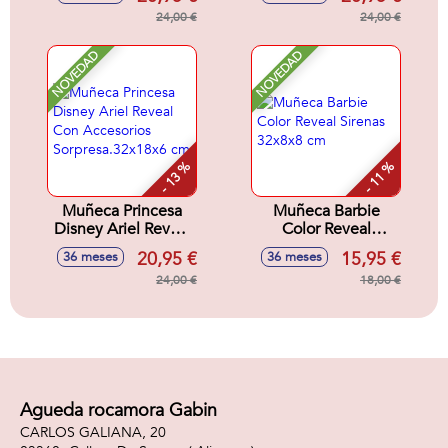
Sorpresa.32x18x6
Accesorios
cm
24,00 €
Sorpresa.32x18x6
24,00 €
cm
NOVEDAD
NOVEDAD
- 13 %
- 11 %
Muñeca Princesa
Muñeca Barbie
Disney Ariel Reveal
Color Reveal
Con Accesorios
Sirenas 32x8x8 cm
20,95 €
15,95 €
36 meses
36 meses
Sorpresa.32x18x6
cm
24,00 €
18,00 €
Agueda rocamora Gabin
CARLOS GALIANA, 20