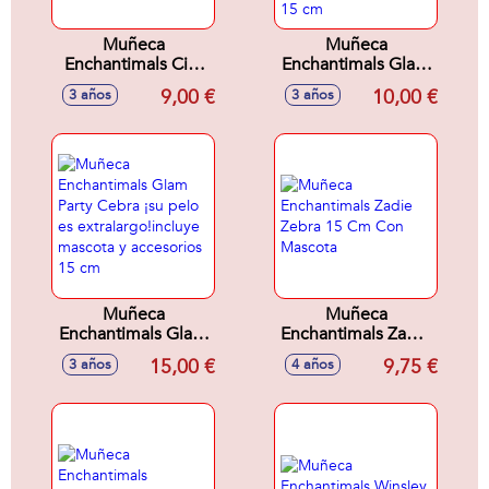
Muñeca
Muñeca
Enchantimals City
Enchantimals Glam
Tails Hensley
Party Guepardo ¡su
9,00 €
10,00 €
3 años
3 años
Hedgehog. Con
pelo es
mascota erizo 15
extralargo!incluye
cm
mascota y
accesorios 15 cm
Muñeca
Muñeca
Enchantimals Glam
Enchantimals Zadie
Party Cebra ¡su
Zebra 15 Cm Con
15,00 €
9,75 €
3 años
4 años
pelo es
Mascota
extralargo!incluye
mascota y
accesorios 15 cm