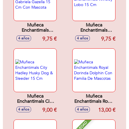
Muñeca
Muñeca
Enchantimals
Enchantimals
Gabriela Gazella 15
Winsley Lobo 15
9,75 €
9,75 €
4 años
4 años
Cm Con Mascota
Cm
Muñeca
Muñeca
Enchantimals City
Enchantimals Royal
Hadley Husky Dog
Dorinda Dolphin
9,00 €
13,00 €
4 años
4 años
& Sleeder 15 Cm
Con Familia De
Mascotas
NOVEDAD