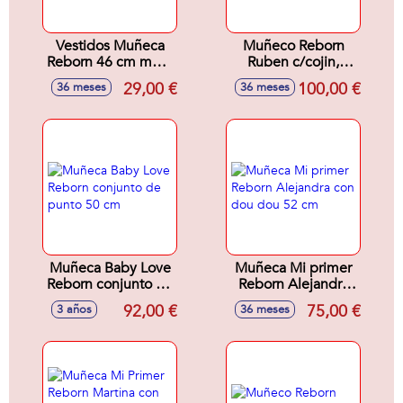
Vestidos Muñeca
Muñeco Reborn
Reborn 46 cm mod.
Ruben c/cojin,
sdos.
cuerpo blando 45
29,00 €
100,00 €
36 meses
36 meses
cm
Muñeca Baby Love
Muñeca Mi primer
Reborn conjunto de
Reborn Alejandra
punto 50 cm
con dou dou 52 cm
92,00 €
75,00 €
3 años
36 meses