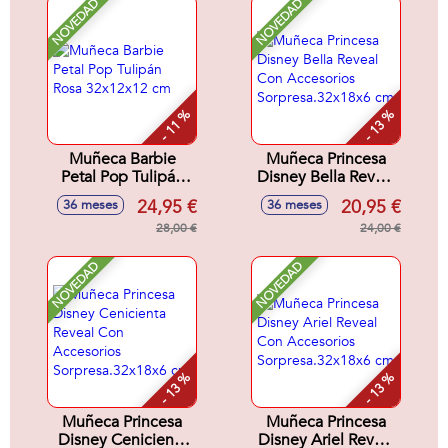
NOVEDAD
NOVEDAD
- 11 %
- 13 %
Muñeca Barbie
Muñeca Princesa
Petal Pop Tulipán
Disney Bella Reveal
Rosa 32x12x12 cm
Con Accesorios
24,95 €
20,95 €
36 meses
36 meses
Sorpresa.32x18x6
28,00 €
cm
24,00 €
NOVEDAD
NOVEDAD
- 13 %
- 13 %
Muñeca Princesa
Muñeca Princesa
Disney Cenicienta
Disney Ariel Reveal