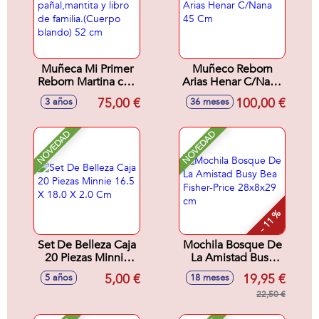
Muñeca Mi Primer
Muñeco Reborn
Reborn Martina con
Arias Henar C/Nana
pañal,mantita y
45 Cm
75,00 €
100,00 €
3 años
36 meses
libro de familia.
(Cuerpo blando) 52
cm
NOVEDAD
NOVEDAD
- 11 %
Set De Belleza Caja
Mochila Bosque De
20 Piezas Minnie
La Amistad Busy
16.5 X 18.0 X 2.0
Bea Fisher-Price
5,00 €
19,95 €
5 años
18 meses
Cm
28x8x29 cm
22,50 €