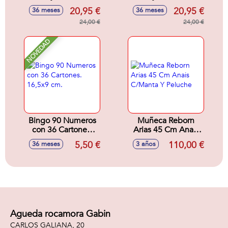
Reveal Con
Con Accesorios
20,95 €
20,95 €
36 meses
36 meses
Accesorios
Sorpresa.32x18x6
Sorpresa.32x18x6
24,00 €
cm
24,00 €
cm
NOVEDAD
Bingo 90 Numeros
Muñeca Reborn
con 36 Cartones.
Arias 45 Cm Anais
16,5x9 cm.
C/Manta Y Peluche
5,50 €
110,00 €
36 meses
3 años
Agueda rocamora Gabin
CARLOS GALIANA, 20