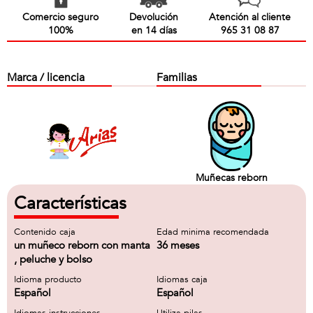
Comercio seguro
Devolución
Atención al cliente
100%
en 14 días
965 31 08 87
Marca / licencia
Familias
Muñecas reborn
Características
Contenido caja
Edad minima recomendada
un muñeco reborn con manta
36 meses
, peluche y bolso
Idioma producto
Idiomas caja
Español
Español