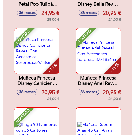
Petal Pop Tulipán
Disney Bella Reveal
Rosa 32x12x12 cm
Con Accesorios
24,95 €
20,95 €
36 meses
36 meses
Sorpresa.32x18x6
28,00 €
cm
24,00 €
NOVEDAD
NOVEDAD
- 13 %
- 13 %
Muñeca Princesa
Muñeca Princesa
Disney Cenicienta
Disney Ariel Reveal
Reveal Con
Con Accesorios
20,95 €
20,95 €
36 meses
36 meses
Accesorios
Sorpresa.32x18x6
Sorpresa.32x18x6
24,00 €
cm
24,00 €
cm
NOVEDAD