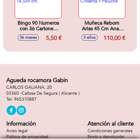
Bingo 90 Numeros
Muñeca Reborn
con 36 Cartones.
Arias 45 Cm Anais
16,5x9 cm.
C/Manta Y Peluche
5,50 €
110,00 €
36 meses
3 años
Agueda rocamora Gabin
CARLOS GALIANA, 20
03360 -
Callosa De Segura
( Alicante )
965310887
Información
Atención al cliente
Aviso legal
Condiciones generales
Política de privacidad
Envío y devolución