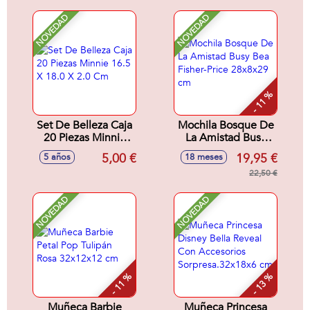
(Cuerpo blando) 52
cm
NOVEDAD
NOVEDAD
- 11 %
Set De Belleza Caja
Mochila Bosque De
20 Piezas Minnie
La Amistad Busy
16.5 X 18.0 X 2.0
Bea Fisher-Price
5,00 €
19,95 €
5 años
18 meses
Cm
28x8x29 cm
22,50 €
NOVEDAD
NOVEDAD
- 11 %
- 13 %
Muñeca Barbie
Muñeca Princesa