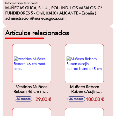
Información fabricante
MUÑECAS GUCA, S.L.U. , POL. IND. LOS VASALOS. C/
FUNDIDORES 5 - Onil, 03430 ( ALICANTE - España )
administracion@munecasguca.com
Artículos relacionados
Vestidos Muñeca
Muñeco Reborn
Reborn 46 cm mod.
Ruben c/cojin,
sdos.
cuerpo blando 45
29,00 €
100,00 €
36 meses
36 meses
cm