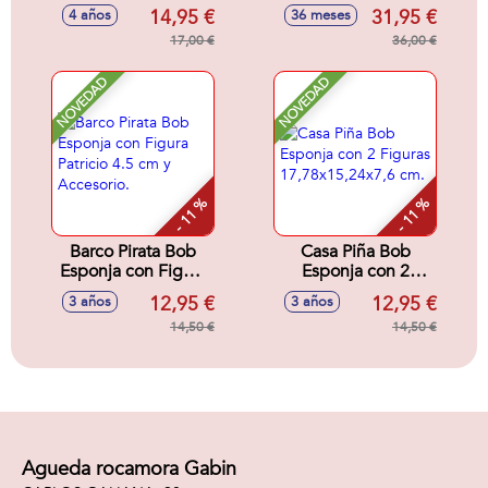
Ornitorrinco. Brilla y
World Carnotaurus
14,95 €
31,95 €
4 años
36 meses
flota en el agua.
22x22x10 cm
21x18x8 cm. -
17,00 €
36,00 €
Modelos surtidos
NOVEDAD
NOVEDAD
- 11 %
- 11 %
Barco Pirata Bob
Casa Piña Bob
Esponja con Figura
Esponja con 2
Patricio 4.5 cm y
Figuras
12,95 €
12,95 €
3 años
3 años
Accesorio.
17,78x15,24x7,6
14,50 €
cm.
14,50 €
Agueda rocamora Gabin