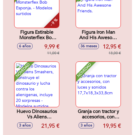
- 9 %
Figura Estirable
Figura Iron Man
Monsterflex Bob
And His Awesone
Esponja. - Modelos
Friends.
9,99 €
12,95 €
6 años
36 meses
surtidos
11,00 €
13,00 €
NOVEDAD
NOVEDAD
Huevo Dinosaurios
Granja con tractor y
Vs Aliens
accesorios, con
Smashers,
luces y sonidos
21,95 €
19,95 €
3 años
3 años
construye el
17,7x18,3x33,8cm
dinosaurio y lucha