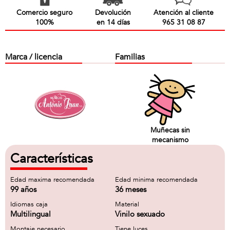
Comercio seguro
Devolución
Atención al cliente
100%
en 14 días
965 31 08 87
Marca / licencia
Familias
Muñecas sin
mecanismo
Características
Edad maxima recomendada
Edad minima recomendada
99 años
36 meses
Idiomas caja
Material
Multilingual
Vinilo sexuado
Montaje necesario
Tiene luces