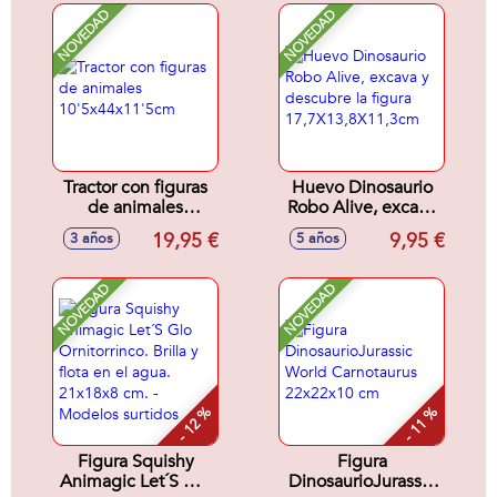
contra los
NOVEDAD
NOVEDAD
alienigenas, incluye
20 sorpresas -
Modelos surtidos
Tractor con figuras
Huevo Dinosaurio
de animales
Robo Alive, excava
10'5x44x11'5cm
y descubre la figura
19,95 €
9,95 €
3 años
5 años
17,7X13,8X11,3cm
NOVEDAD
NOVEDAD
- 12 %
- 11 %
Figura Squishy
Figura
Animagic Let´S Glo
DinosaurioJurassic