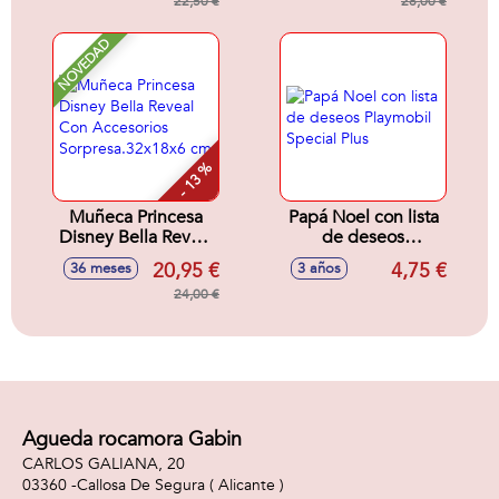
22,50 €
28,00 €
NOVEDAD
- 13 %
Muñeca Princesa
Papá Noel con lista
Disney Bella Reveal
de deseos
Con Accesorios
Playmobil Special
20,95 €
4,75 €
36 meses
3 años
Sorpresa.32x18x6
Plus
cm
24,00 €
Agueda rocamora Gabin
CARLOS GALIANA, 20
03360 -
Callosa De Segura
( Alicante )