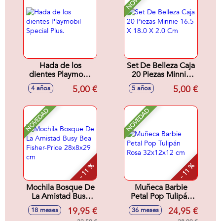
Hada de los
Set De Belleza Caja
dientes Playmobil
20 Piezas Minnie
Special Plus.
16.5 X 18.0 X 2.0
5,00 €
5,00 €
4 años
5 años
Cm
NOVEDAD
NOVEDAD
- 11 %
- 11 %
Mochila Bosque De
Muñeca Barbie
La Amistad Busy
Petal Pop Tulipán
Bea Fisher-Price
Rosa 32x12x12 cm
19,95 €
24,95 €
18 meses
36 meses
28x8x29 cm