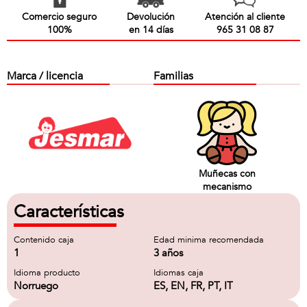
Comercio seguro
Devolución
Atención al cliente
100%
en 14 días
965 31 08 87
Marca / licencia
Familias
Muñecas con
mecanismo
Características
Contenido caja
Edad minima recomendada
1
3 años
Idioma producto
Idiomas caja
Norruego
ES, EN, FR, PT, IT