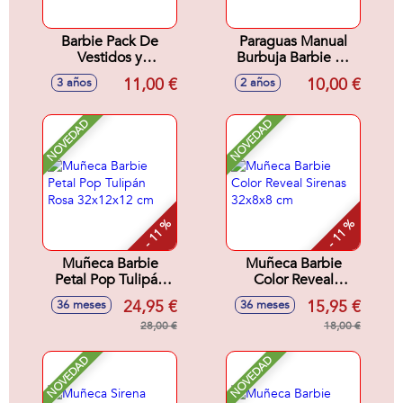
Barbie Pack De
Paraguas Manual
Vestidos y
Burbuja Barbie 45
Accesorios Looks
Cm
11,00 €
10,00 €
3 años
2 años
De Moda Mod
Surtidos
NOVEDAD
NOVEDAD
- 11 %
- 11 %
Muñeca Barbie
Muñeca Barbie
Petal Pop Tulipán
Color Reveal
Rosa 32x12x12 cm
Sirenas 32x8x8 cm
24,95 €
15,95 €
36 meses
36 meses
28,00 €
18,00 €
NOVEDAD
NOVEDAD