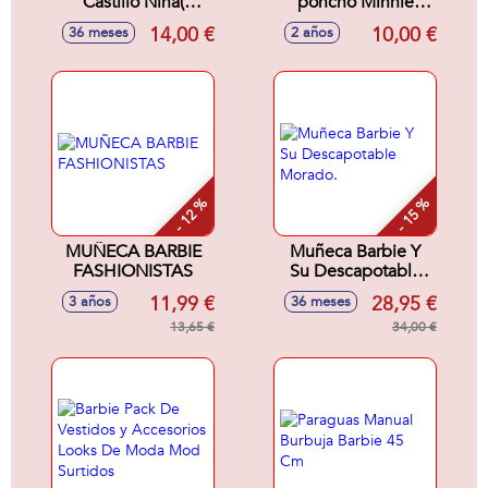
Castillo Niña(
poncho Minnie
Frozen, Minnie,
(Talla S y M) -
14,00 €
10,00 €
36 meses
2 años
Barbie) Con
Modelos surtidos
Cedazo, Pala,
Rastrillo, Regadera
Y Moldes 18Cm -
Modelos surtidos
- 12 %
- 15 %
MUÑECA BARBIE
Muñeca Barbie Y
FASHIONISTAS
Su Descapotable
Morado.
11,99 €
28,95 €
3 años
36 meses
13,65 €
34,00 €