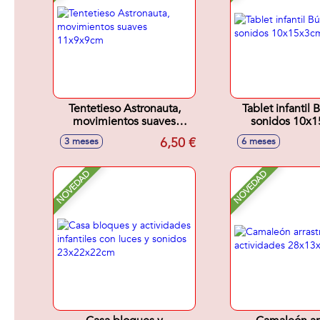
Tentetieso Astronauta,
Tablet infantil
movimientos suaves
sonidos 10x
11x9x9cm
6,50 €
3 meses
6 meses
NOVEDAD
NOVEDAD