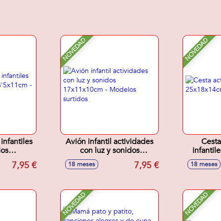
NOVEDAD
NOVEDAD
infantiles
Avión infantil actividades
Cesta
dos
con luz y sonidos
infanti
- Modelos
17x11x10cm - Modelos
7,95 €
7,95 €
18 meses
18 meses
s
surtidos
NOVEDAD
NOVEDAD