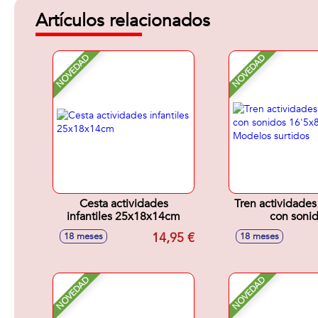
Artículos relacionados
NOVEDAD
NOVEDAD
Cesta actividades
Tren actividades 
infantiles 25x18x14cm
con soni
16'5x8'5x11cm 
14,95 €
18 meses
18 meses
surtido
NOVEDAD
NOVEDAD