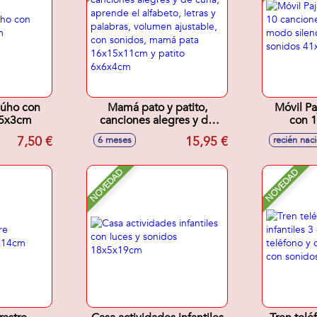
 Búho con
Mamá pato y patito,
Móvil Pa
15x3cm
canciones alegres y de
con 1
cuna, aprende el alfabeto,
relajantes
7,50 €
15,95 €
6 meses
recién nac
letras y palabras, volumen
ajustab
ajustable, con sonidos,
41
mamá pata 16x15x11cm y
NOVEDAD
NOVEDAD
patito 6x6x4cm