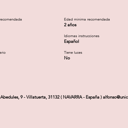
recomendada
Edad minima recomendada
2 años
Idiomas instrucciones
Español
ario
Tiene luces
No
edules, 9 - Villatuerta, 31132 ( NAVARRA - España ) alfonso@unic