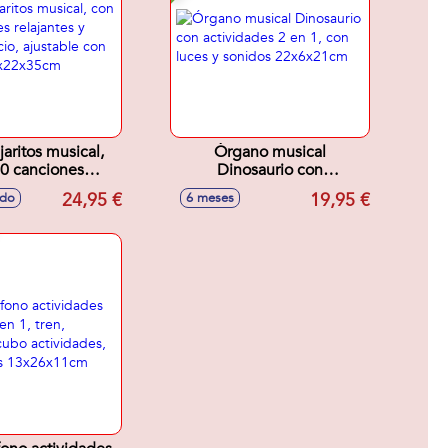
jaritos musical,
Órgano musical
0 canciones
Dinosaurio con
 y modo silencio,
actividades 2 en 1, con
24,95 €
19,95 €
ido
6 meses
le con sonidos
luces y sonidos
x22x35cm
22x6x21cm