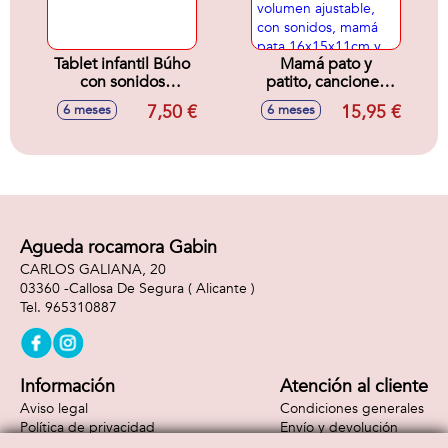
Tablet infantil Búho
Mamá pato y
con sonidos
patito, canciones
10x15x3cm
alegres y de cuna,
7,50 €
15,95 €
6 meses
6 meses
aprende el
alfabeto, letras y
palabras, volumen
ajustable, con
sonidos, mamá
pata 16x15x11cm y
patito 6x6x4cm
Agueda rocamora Gabin
CARLOS GALIANA, 20
03360 -
Callosa De Segura
( Alicante )
965310887
Información
Atención al cliente
Aviso legal
Condiciones generales
Política de privacidad
Envío y devolución
Política de cookies
Contacto