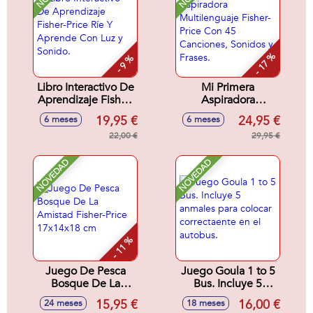
- 17 %
- 9 %
Libro Interactivo De
Mi Primera
Aprendizaje Fisher-
Aspiradora
Price Ríe Y
Multilenguaje
19,95 €
24,95 €
6 meses
6 meses
Aprende Con Luz y
Fisher-Price Con 45
Sonido.
22,00 €
Canciones, Sonidos
29,95 €
y Frases.
NOVEDAD
NOVEDAD
- 11 %
Juego De Pesca
Juego Goula 1 to 5
Bosque De La
Bus. Incluye 5
Amistad Fisher-
anmales para
15,95 €
16,00 €
24 meses
18 meses
Price 17x14x18 cm
colocar