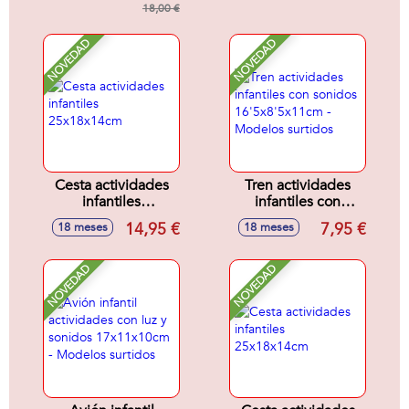
18,00 €
correctaente en el
autobus.
NOVEDAD
NOVEDAD
Cesta actividades
Tren actividades
infantiles
infantiles con
25x18x14cm
sonidos
14,95 €
7,95 €
18 meses
18 meses
16'5x8'5x11cm -
Modelos surtidos
NOVEDAD
NOVEDAD