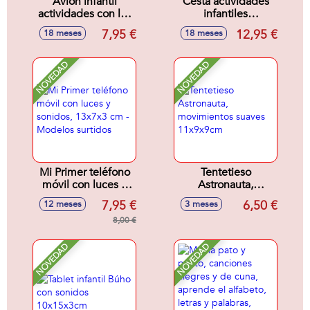
Avión infantil
Cesta actividades
actividades con luz
infantiles
y sonidos
25x18x14cm
7,95 €
12,95 €
18 meses
18 meses
17x11x10cm -
Modelos surtidos
NOVEDAD
NOVEDAD
Mi Primer teléfono
Tentetieso
móvil con luces y
Astronauta,
sonidos, 13x7x3
movimientos
7,95 €
6,50 €
12 meses
3 meses
cm - Modelos
suaves 11x9x9cm
surtidos
8,00 €
NOVEDAD
NOVEDAD