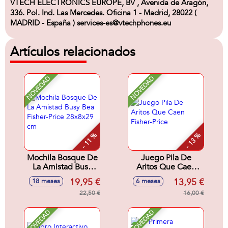
VTECH ELECTRONICS EUROPE, BV , Avenida de Aragón,
336. Pol. Ind. Las Mercedes. Oficina 1 - Madrid, 28022 (
MADRID - España ) services-es@vtechphones.eu
Artículos relacionados
NOVEDAD
NOVEDAD
- 11 %
- 13 %
Mochila Bosque De
Juego Pila De
La Amistad Busy
Aritos Que Caen
Bea Fisher-Price
Fisher-Price
19,95 €
13,95 €
18 meses
6 meses
28x8x29 cm
22,50 €
16,00 €
NOVEDAD
NOVEDAD