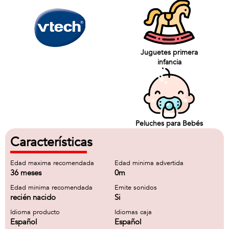
Juguetes primera
infancia
Peluches para Bebés
Características
Edad maxima recomendada
Edad minima advertida
36 meses
0m
Edad minima recomendada
Emite sonidos
recién nacido
Si
Idioma producto
Idiomas caja
Español
Español