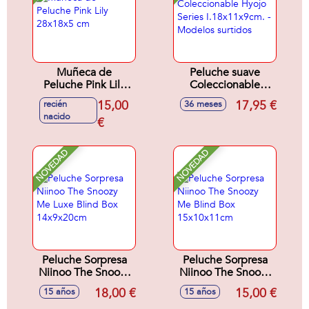
Muñeca de
Peluche suave
Peluche Pink Lily
Coleccionable
28x18x5 cm
Hyojo Series
15,00
17,95 €
recién
36 meses
I.18x11x9cm. -
nacido
€
Modelos surtidos
NOVEDAD
NOVEDAD
Peluche Sorpresa
Peluche Sorpresa
Niinoo The Snoozy
Niinoo The Snoozy
Me Luxe Blind Box
Me Blind Box
18,00 €
15,00 €
15 años
15 años
14x9x20cm
15x10x11cm