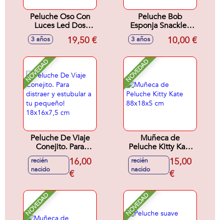
Peluche Oso Con
Peluche Bob
Luces Led Dos
Esponja Snackles
Colores Sdos 40
en bola sorpresa,
19,50 €
10,00 €
3 años
3 años
Cms.
peluches
ultrasuaves y
apretujables 12cm
NOVEDAD
NOVEDAD
Peluche De Viaje
Muñeca de
Conejito. Para
Peluche Kitty Kate
distraer y estubular
88x18x5 cm
16,00
15,00
recién
recién
a tu pequeño!
nacido
nacido
18x16x7,5 cm
€
€
NOVEDAD
NOVEDAD