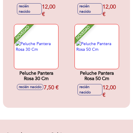
Edition 25 Cm
Barcelona New
12,00
12,00
recién
recién
Sutidos - Modelos
Edition 25 Cm
nacido
nacido
surtidos
€
Surtidos - Modelos
€
surtidos
NOVEDAD
NOVEDAD
Peluche Pantera
Peluche Pantera
Rosa 30 Cm
Rosa 50 Cm
7,50 €
12,00
recién nacido
recién
nacido
€