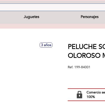
Juguetes
Personajes
PELUCHE S
3 años
OLOROSO MO
Ref.
199-84001
Comercio s
100%