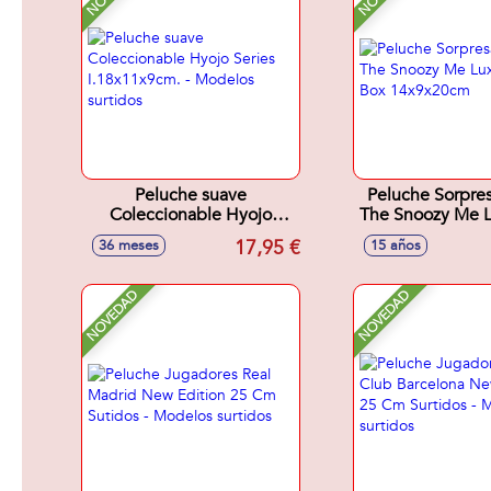
Peluche suave
Peluche Sorpre
Coleccionable Hyojo
The Snoozy Me L
Series I.18x11x9cm. -
Box 14x9x
17,95 €
36 meses
15 años
Modelos surtidos
NOVEDAD
NOVEDAD