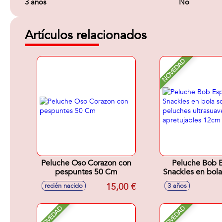
3 años
No
Artículos relacionados
NOVEDAD
Peluche Oso Corazon con
Peluche Bob 
pespuntes 50 Cm
Snackles en bola
peluches ultra
15,00 €
recién nacido
3 años
apretujable
NOVEDAD
NOVEDAD