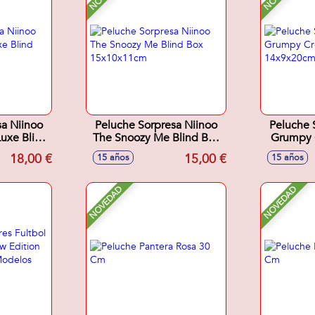
sa Niinoo
Peluche Sorpresa Niinoo
Peluche 
uxe Blind
The Snoozy Me Blind Box
Grumpy 
20cm
15x10x11cm
14
18,00 €
15,00 €
15 años
15 años
NOVEDAD
NOVEDAD