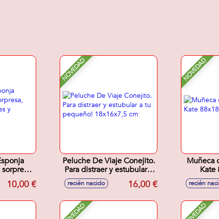
NOVEDAD
NOVEDAD
Esponja
Peluche De Viaje Conejito.
Muñeca d
 sorpresa,
Para distraer y estubular a
Kate
suaves y
tu pequeño! 18x16x7,5
10,00 €
16,00 €
recién nacido
recién nac
s 12cm
cm
NOVEDAD
NOVEDAD