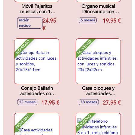
Móvil Pajaritos
Órgano musical
musical, con 10
Dinosaurio con
canciones
actividades 2 en 1,
24,95
19,95 €
recién
6 meses
relajantes y modo
con luces y sonidos
nacido
silencio, ajustable
€
22x6x21cm
con sonidos
41x22x35cm
NOVEDAD
NOVEDAD
Conejo Bailarín
Casa bloques y
actividades con
actividades
luces y sonidos,
infantiles con luces
17,95 €
27,95 €
12 meses
18 meses
20x15x11cm
y sonidos
23x22x22cm
NOVEDAD
NOVEDAD