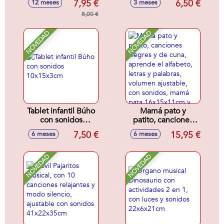
7,95 €
6,50 €
12 meses
3 meses
cm - Modelos
suaves 11x9x9cm
surtidos
8,00 €
NOVEDAD
NOVEDAD
Tablet infantil Búho
Mamá pato y
con sonidos
patito, canciones
10x15x3cm
alegres y de cuna,
7,50 €
15,95 €
6 meses
6 meses
aprende el
alfabeto, letras y
palabras, volumen
NOVEDAD
NOVEDAD
ajustable, con
sonidos, mamá
pata 16x15x11cm y
patito 6x6x4cm