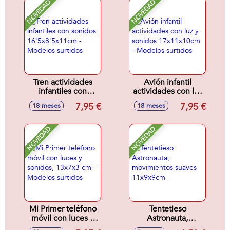
NOVEDAD
NOVEDAD
Tren actividades
Avión infantil
infantiles con
actividades con luz
sonidos
y sonidos
7,95 €
7,95 €
18 meses
18 meses
16'5x8'5x11cm -
17x11x10cm -
Modelos surtidos
Modelos surtidos
NOVEDAD
NOVEDAD
Mi Primer teléfono
Tentetieso
móvil con luces y
Astronauta,
sonidos, 13x7x3
movimientos