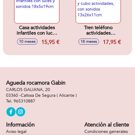
Casa actividades
Tren teléfono
infantiles con luces
actividades
y sonidos
infantiles 3 en 1,
15,95 €
17,95 €
10 meses
18 meses
18x5x19cm
tren, teléfono y
cubo actividades,
con sonidos
13x26x11cm
Agueda rocamora Gabin
CARLOS GALIANA, 20
03360 -
Callosa De Segura
( Alicante )
965310887
Información
Atención al cliente
Aviso legal
Condiciones generales