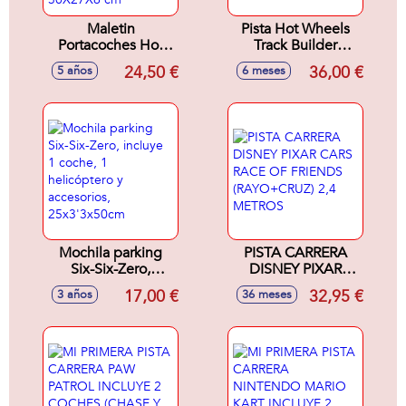
Maletin
Pista Hot Wheels
Portacoches Hot
Track Builder
Wheels 3 En 1.
Acrobacias de
24,50 €
36,00 €
5 años
6 meses
Guarda 44 Coches,
fuego. Incluye un
con rampas y Loop
vehículo hot
(autos no inlcuidos)
wheels
30X27X6 cm
Mochila parking
PISTA CARRERA
Six-Six-Zero,
DISNEY PIXAR
incluye 1 coche, 1
CARS RACE OF
17,00 €
32,95 €
3 años
36 meses
helicóptero y
FRIENDS
accesorios,
(RAYO+CRUZ) 2,4
25x3'3x50cm
METROS