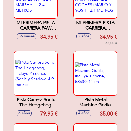
MI PRIMERA PISTA
MI PRIMERA PISTA
CARRERA PAW
CARRERA
PATROL INCLUYE 2
NINTENDO MARIO
34,95 €
34,95 €
36 meses
3 años
COCHES (CHASE Y
KART INCLUYE 2
MARSHALL) 2,4
COCHES (MARIO Y
35,00 €
METROS
YOSHI) 2,4
METROS
Pista Carrera Sonic
Pista Metal
The Hedgehog,
Machine Gorila,
incluye 2 coches
incluye 1 coche,
79,95 €
35,00 €
6 años
4 años
(Sonic y Shadow)
53x30x11cm
4,9 metros