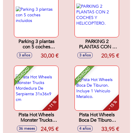
Parking 3 plantas
PARKING 2
con 5 coches
PLANTAS CON 2
incluidos
COCHES Y
30,00 €
20,95 €
3 años
3 años
HELICOPTERO.
NOVEDAD
NOVEDAD
- 11 %
- 15 %
Pista Hot Wheels
Pista Hot Wheels
Monster Trucks
Boca De Tiburon.
Mordedura De
Incluye 1 Vehiculo
24,95 €
33,95 €
36 meses
4 años
Serpiente 31x36x9
Metalico.