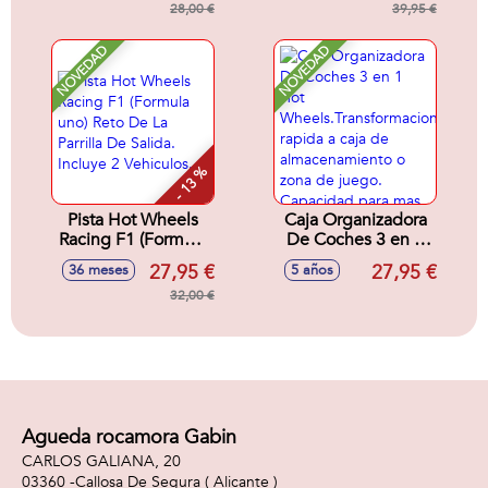
cm
28,00 €
39,95 €
NOVEDAD
NOVEDAD
- 13 %
Pista Hot Wheels
Caja Organizadora
Racing F1 (Formula
De Coches 3 en 1
uno) Reto De La
Hot
27,95 €
27,95 €
36 meses
5 años
Parrilla De Salida.
Wheels.Transformacion
Incluye 2 Vehiculos.
32,00 €
rapida a caja de
almacenamiento o
zona de juego.
Capacidad para
mas de 200
coches.
Agueda rocamora Gabin
CARLOS GALIANA, 20
03360 -
Callosa De Segura
( Alicante )