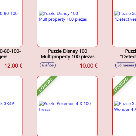
50-80-100-
Puzzle Disney 100
Puzzl
ers
Multiproperty 100 piezas
"Detect
12,00 €
10,00 €
6 años
36 meses
NOVEDAD
NOVEDAD