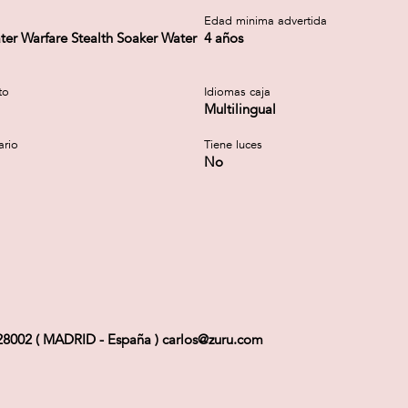
a
Edad minima advertida
ter Warfare Stealth Soaker Water
4 años
to
Idiomas caja
Multilingual
ario
Tiene luces
No
8002 ( MADRID - España ) carlos@zuru.com