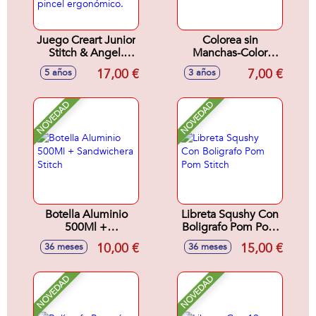
Juego Creart Junior
Colorea sin
Stitch & Angel.
Manchas-Color
Incluye 2 tablas
Wonder Toy Story
17,00 €
7,00 €
5 años
3 años
para pintar y 1
23x1x30 cm
pincel ergonómico.
NOVEDAD
NOVEDAD
Botella Aluminio
Libreta Squshy Con
500Ml +
Boligrafo Pom Pom
Sandwichera Stitch
Stitch
10,00 €
15,00 €
36 meses
36 meses
NOVEDAD
NOVEDAD