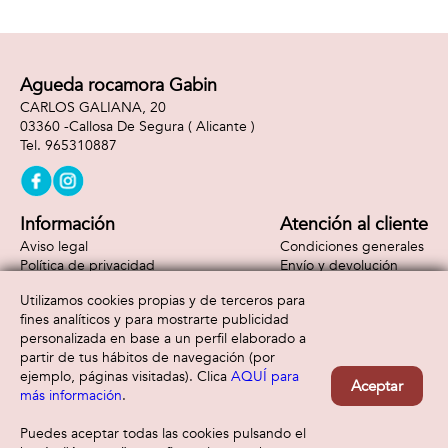
Agueda rocamora Gabin
CARLOS GALIANA, 20
03360 -
Callosa De Segura
( Alicante )
965310887
Información
Atención al cliente
Aviso legal
Condiciones generales
Política de privacidad
Envío y devolución
Política de cookies
Contacto
Utilizamos cookies propias y de terceros para
Formas de pago
fines analíticos y para mostrarte publicidad
personalizada en base a un perfil elaborado a
partir de tus hábitos de navegación (por
ejemplo, páginas visitadas). Clica
AQUÍ para
Aceptar
más información
.
Puedes aceptar todas las cookies pulsando el