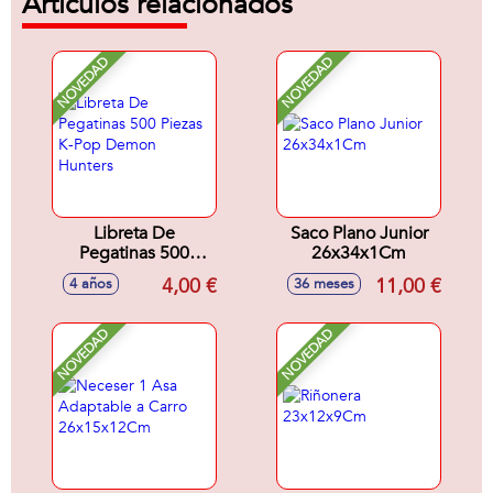
Artículos relacionados
NOVEDAD
NOVEDAD
Libreta De
Saco Plano Junior
Pegatinas 500
26x34x1Cm
Piezas K-Pop
4,00 €
11,00 €
4 años
36 meses
Demon Hunters
NOVEDAD
NOVEDAD