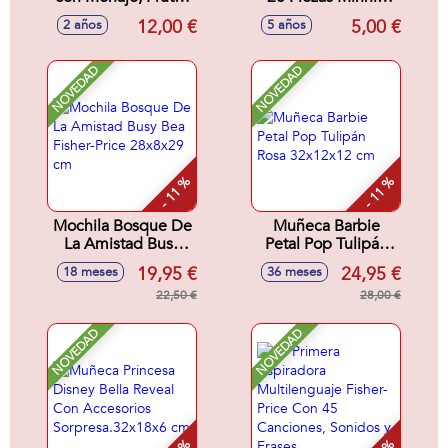
y Verduras
16.5 X 18.0 X 2.0
12,00 €
5,00 €
2 años
5 años
Cm
NOVEDAD
NOVEDAD
- 11 %
- 11 %
Mochila Bosque De
Muñeca Barbie
La Amistad Busy
Petal Pop Tulipán
Bea Fisher-Price
Rosa 32x12x12 cm
19,95 €
24,95 €
18 meses
36 meses
28x8x29 cm
22,50 €
28,00 €
NOVEDAD
NOVEDAD