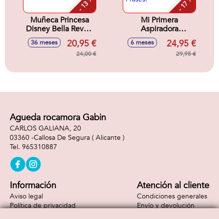
- 13 %
- 17 %
Muñeca Princesa
Mi Primera
Disney Bella Reveal
Aspiradora
Con Accesorios
Multilenguaje
20,95 €
24,95 €
36 meses
6 meses
Sorpresa.32x18x6
Fisher-Price Con 45
cm
24,00 €
Canciones, Sonidos
29,95 €
y Frases.
Agueda rocamora Gabin
CARLOS GALIANA, 20
03360 -
Callosa De Segura
( Alicante )
965310887
Información
Atención al cliente
Aviso legal
Condiciones generales
Política de privacidad
Envío y devolución
Política de cookies
Contacto