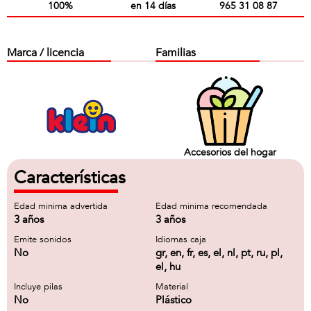
100%
en 14 días
965 31 08 87
Marca / licencia
Familias
Accesorios del hogar
Características
Edad minima advertida
Edad minima recomendada
3 años
3 años
Emite sonidos
Idiomas caja
No
gr, en, fr, es, el, nl, pt, ru, pl,
el, hu
Incluye pilas
Material
No
Plástico