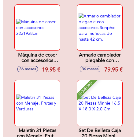
Máquina de coser
Armario cambiador
con accesorios
plegable con
22x19x8cm
accesorios Sohphie
19,95 €
79,95 €
36 meses
36 meses
- para muñecas de
hasta 42 cm.
NOVEDAD
Maletin 31 Piezas
Set De Belleza Caja
con Menaje, Frutas
20 Piezas Minnie