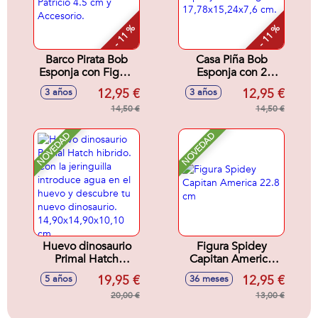
- 11 %
- 11 %
Barco Pirata Bob
Casa Piña Bob
Esponja con Figura
Esponja con 2
Patricio 4.5 cm y
Figuras
12,95 €
12,95 €
3 años
3 años
Accesorio.
17,78x15,24x7,6
14,50 €
cm.
14,50 €
NOVEDAD
NOVEDAD
Huevo dinosaurio
Figura Spidey
Primal Hatch
Capitan America
hibrido. Con la
22.8 cm
19,95 €
12,95 €
5 años
36 meses
jeringuilla
introduce agua en
20,00 €
13,00 €
el huevo y