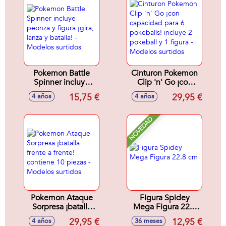
Pokemon Battle
Cinturon Pokemon
Spinner incluye
Clip 'n' Go ¡con
peonza y figura
capacidad para 6
15,75 €
29,95 €
4 años
4 años
¡gira, lanza y
pokeballs! incluye
batalla! - Modelos
2 pokeball y 1
surtidos
figura - Modelos
NOVEDAD
surtidos
Pokemon Ataque
Figura Spidey
Sorpresa ¡batalla
Mega Figura 22.8
frente a frente!
cm
29,95 €
12,95 €
4 años
36 meses
contiene 10 piezas