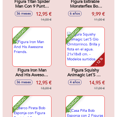
Figura Titán Spider
Figura Estirable
Man Con 9 Puntos
Monsterflex Bob
de Articulacion. 30
Esponja. - Modelos
12,95 €
9,99 €
36 meses
6 años
cm
surtidos
14,00 €
11,00 €
NOVEDAD
NOVEDAD
- 12 %
Figura Iron Man
Figura Squishy
And His Awesone
Animagic Let´S Glo
Friends.
Ornitorrinco. Brilla y
12,95 €
14,95 €
36 meses
4 años
flota en el agua.
13,00 €
21x18x8 cm. -
17,00 €
Modelos surtidos
NOVEDAD
NOVEDAD