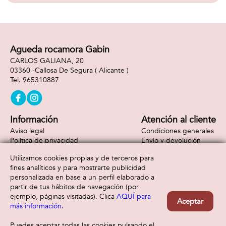
descubre tu nuevo
dinosaurio.
14,90x14,90x10,10
cm
Agueda rocamora Gabin
CARLOS GALIANA, 20
03360 -
Callosa De Segura
( Alicante )
965310887
Información
Atención al cliente
Aviso legal
Condiciones generales
Política de privacidad
Envío y devolución
Política de cookies
Contacto
Utilizamos cookies propias y de terceros para
Formas de pago
fines analíticos y para mostrarte publicidad
personalizada en base a un perfil elaborado a
partir de tus hábitos de navegación (por
ejemplo, páginas visitadas). Clica
AQUÍ para
Aceptar
más información
.
Puedes aceptar todas las cookies pulsando el