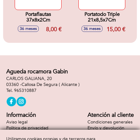
Portaflautas
Portatodo Triple
37x8x2Cm
21x8,5x7Cm
8,00 €
15,00 €
36 meses
36 meses
Agueda rocamora Gabin
CARLOS GALIANA, 20
03360 -
Callosa De Segura
( Alicante )
965310887
Información
Atención al cliente
Aviso legal
Condiciones generales
Política de privacidad
Envío y devolución
Política de cookies
Contacto
Utilizamos cookies propias y de terceros para