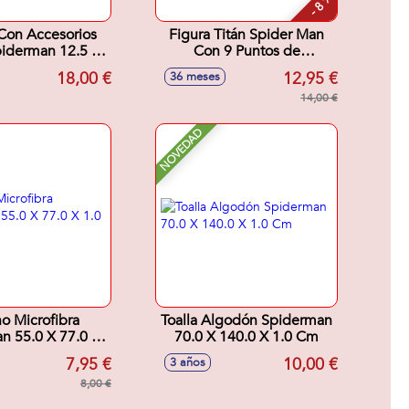
- 8 %
Con Accesorios
Figura Titán Spider Man
piderman 12.5 X
Con 9 Puntos de
 X 19.5 Cm
Articulacion. 30 cm
18,00 €
12,95 €
36 meses
14,00 €
NOVEDAD
o Microfibra
Toalla Algodón Spiderman
n 55.0 X 77.0 X
70.0 X 140.0 X 1.0 Cm
1.0 Cm
7,95 €
10,00 €
3 años
8,00 €