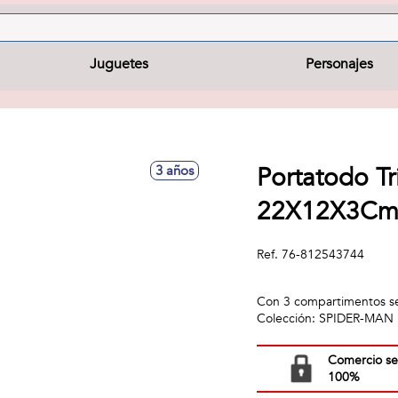
Juguetes
Personajes
Portatodo Tr
3 años
22X12X3C
Ref.
76-812543744
Con 3 compartimentos sepa
Colección: SPIDER-MAN
Comercio s
100%