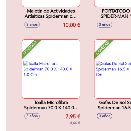
Maletín de Actividades
PORTATODO 
Artísiticas Spiderman con
SPIDER-MAN 
12 Crayones, 12
22X12X
10,00 €
3 años
3 años
Rotuladores, 6 Lápices de
colores, regla, lápiz,
borrador y sacapuntas.
32X25X2 Cm
NOVEDAD
NOVEDAD
Toalla Microfibra
Gafas De Sol S
Spiderman 70.0 X 140.0 X
Spiderman 16.5
1.0 Cm
1.5 Cm
7,95 €
3 años
3 años
8,00 €