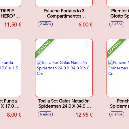
TRIPLE
Estuche Portatodo 3
Plumier 
"HERO"
Compartimentos
Giotto S
3
Spiderman 11.5 X 2.0 X
6.5
11,50 €
6,00 €
2 años
3 años
22.5 Cm
NOVEDAD
NOVEDAD
et Funda
Toalla Set Gafas Natación
Ponch
 X 17.0 X
Spiderman 24.0 X 34.0 X
Spiderma
6.0 Cm
8,00 €
12,95 €
6 años
6 años