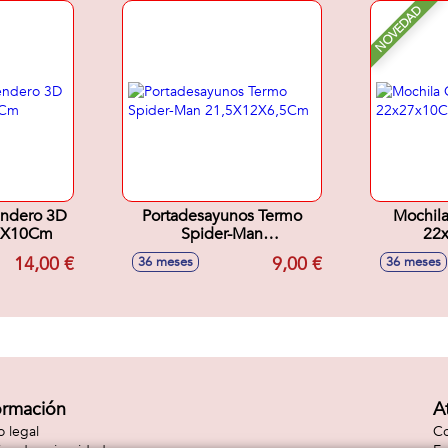
NOVEDAD
ndero 3D
Portadesayunos Termo
Mochila
6X10Cm
Spider-Man
22
21,5X12X6,5Cm
14,00 €
9,00 €
36 meses
36 meses
ormación
A
o legal
Co