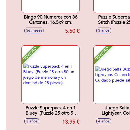
Bingo 90 Numeros con 36
Puzzle Superpa
Cartones. 16,5x9 cm.
Stitch (Puzzle 2
un juego de mem
5,50 €
36 meses
3 años
dominó de 28 
NOVEDAD
NOVEDAD
Puzzle Superpack 4 en 1
Juego Salta
Bluey .(Puzzle 25 otro 50
Lightyear. Col
un juego de memoria y un
varillas. Cuida
13,95 €
3 años
4 años
dominó de 28 piezas).
saltar.