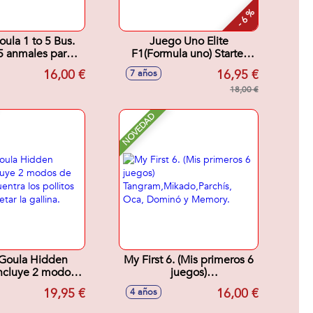
- 6 %
ula 1 to 5 Bus.
Juego Uno Elite
5 anmales para
F1(Formula uno) Starter
orrectaente en el
Pack. (Incluye Cartas
16,00 €
16,95 €
7 años
utobus.
Metalizadas,Exclusivas y 4
Booster)
18,00 €
NOVEDAD
Goula Hidden
My First 6. (Mis primeros 6
Incluye 2 modos
juegos)
. Encuentra los
Tangram,Mikado,Parchís,
19,95 €
16,00 €
4 años
para completar la
Oca, Dominó y Memory.
gallina.