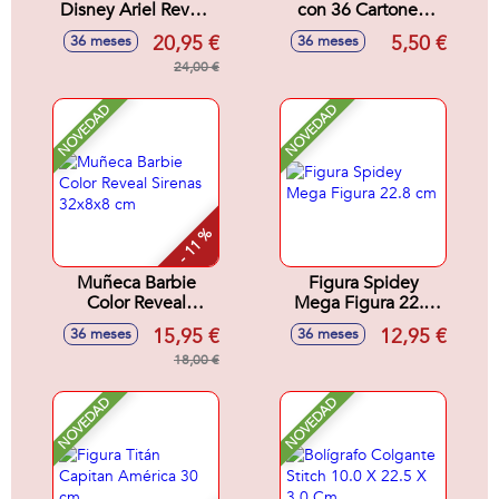
Disney Ariel Reveal
con 36 Cartones.
Con Accesorios
16,5x9 cm.
20,95 €
5,50 €
36 meses
36 meses
Sorpresa.32x18x6
cm
24,00 €
NOVEDAD
NOVEDAD
- 11 %
Muñeca Barbie
Figura Spidey
Color Reveal
Mega Figura 22.8
Sirenas 32x8x8 cm
cm
15,95 €
12,95 €
36 meses
36 meses
18,00 €
NOVEDAD
NOVEDAD