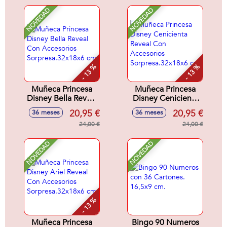
NOVEDAD
NOVEDAD
- 13 %
- 13 %
Muñeca Princesa
Muñeca Princesa
Disney Bella Reveal
Disney Cenicienta
Con Accesorios
Reveal Con
20,95 €
20,95 €
36 meses
36 meses
Sorpresa.32x18x6
Accesorios
cm
24,00 €
Sorpresa.32x18x6
24,00 €
cm
NOVEDAD
NOVEDAD
- 13 %
Muñeca Princesa
Bingo 90 Numeros