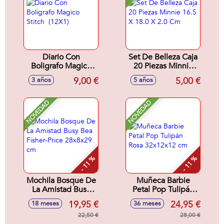
Diario Con
Set De Belleza Caja
Boligrafo Magico
20 Piezas Minnie
Stitch (12X1)
16.5 X 18.0 X 2.0
9,00 €
5,00 €
3 años
5 años
Cm
NOVEDAD
NOVEDAD
- 11 %
- 11 %
Mochila Bosque De
Muñeca Barbie
La Amistad Busy
Petal Pop Tulipán
Bea Fisher-Price
Rosa 32x12x12 cm
19,95 €
24,95 €
18 meses
36 meses
28x8x29 cm
22,50 €
28,00 €