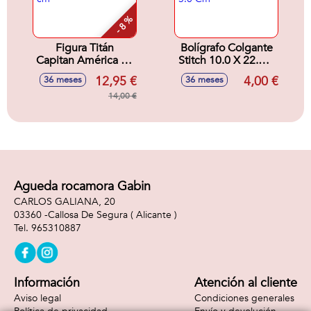
- 8 %
Figura Titán
Bolígrafo Colgante
Capitan América 30
Stitch 10.0 X 22.5 X
cm
3.0 Cm
12,95 €
4,00 €
36 meses
36 meses
14,00 €
Agueda rocamora Gabin
CARLOS GALIANA, 20
03360 -
Callosa De Segura
( Alicante )
965310887
Información
Atención al cliente
Aviso legal
Condiciones generales