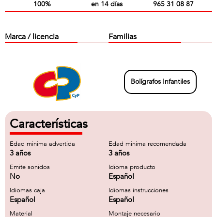
100%
en 14 días
965 31 08 87
Marca / licencia
Familias
Bolígrafos Infantiles
Características
Edad minima advertida
Edad minima recomendada
3 años
3 años
Emite sonidos
Idioma producto
No
Español
Idiomas caja
Idiomas instrucciones
Español
Español
Material
Montaje necesario