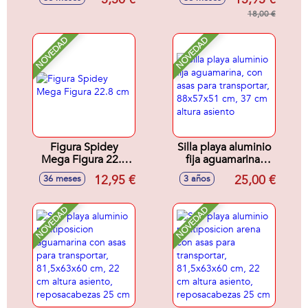
18,00 €
NOVEDAD
NOVEDAD
Figura Spidey
Silla playa aluminio
Mega Figura 22.8
fija aguamarina,
cm
con asas para
12,95 €
25,00 €
36 meses
3 años
transportar,
88x57x51 cm, 37
cm altura asiento
NOVEDAD
NOVEDAD