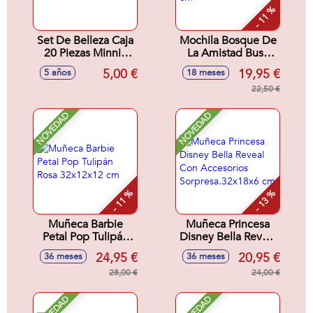
- 11 %
Set De Belleza Caja
Mochila Bosque De
20 Piezas Minnie
La Amistad Busy
16.5 X 18.0 X 2.0
Bea Fisher-Price
5,00 €
19,95 €
5 años
18 meses
Cm
28x8x29 cm
22,50 €
NOVEDAD
NOVEDAD
- 11 %
- 13 %
Muñeca Barbie
Muñeca Princesa
Petal Pop Tulipán
Disney Bella Reveal
Rosa 32x12x12 cm
Con Accesorios
24,95 €
20,95 €
36 meses
36 meses
Sorpresa.32x18x6
28,00 €
cm
24,00 €
NOVEDAD
NOVEDAD