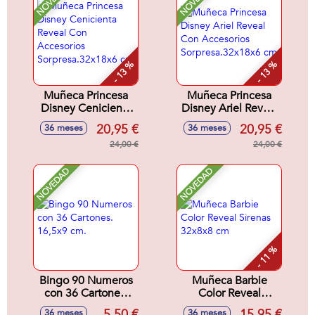
- 13 %
- 13 %
Muñeca Princesa
Muñeca Princesa
Disney Cenicienta
Disney Ariel Reveal
Reveal Con
Con Accesorios
20,95 €
20,95 €
36 meses
36 meses
Accesorios
Sorpresa.32x18x6
Sorpresa.32x18x6
24,00 €
cm
24,00 €
cm
NOVEDAD
NOVEDAD
- 11 %
Bingo 90 Numeros
Muñeca Barbie
con 36 Cartones.
Color Reveal
16,5x9 cm.
Sirenas 32x8x8 cm
5,50 €
15,95 €
36 meses
36 meses