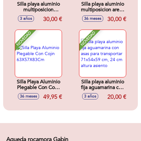
Silla playa aluminio
Silla playa aluminio
multiposicion
multiposicion arena
aguamarina con
con asas para
30,00 €
30,00 €
3 años
36 meses
asas para
transportar,
transportar,
81,5x63x60 cm, 22
81,5x63x60 cm, 22
cm altura asiento,
NOVEDAD
NOVEDAD
cm altura asiento,
reposacabezas 25
reposacabezas 25
cm
cm
Silla Playa Aluminio
Silla playa aluminio
Plegable Con Cojin
fija aguamarina con
63X57X83Cm
asas para
49,95 €
20,00 €
36 meses
3 años
transportar
71x54x59 cm, 24
cm altura asiento
Agueda rocamora Gabin