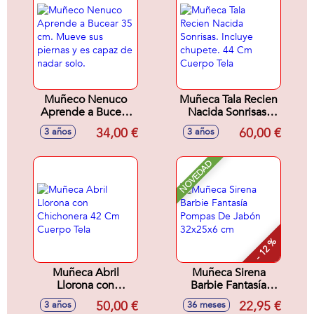
Muñeco Nenuco
Muñeca Tala Recien
Aprende a Bucear
Nacida Sonrisas.
35 cm. Mueve sus
Incluye chupete. 44
34,00 €
60,00 €
3 años
3 años
piernas y es capaz
Cm Cuerpo Tela
de nadar solo.
NOVEDAD
- 12 %
Muñeca Abril
Muñeca Sirena
Llorona con
Barbie Fantasía
Chichonera 42 Cm
Pompas De Jabón
50,00 €
22,95 €
3 años
36 meses
Cuerpo Tela
32x25x6 cm