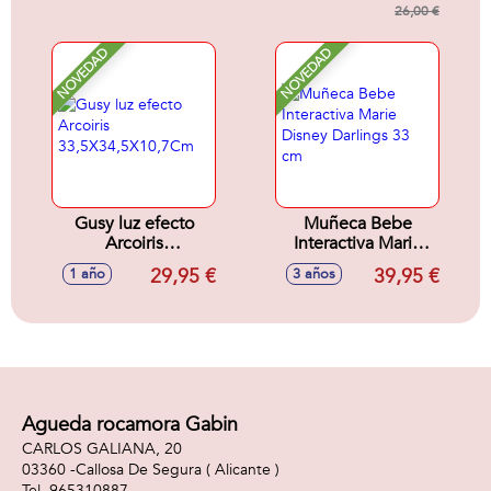
26,00 €
NOVEDAD
NOVEDAD
Gusy luz efecto
Muñeca Bebe
Arcoiris
Interactiva Marie
33,5X34,5X10,7Cm
Disney Darlings 33
29,95 €
39,95 €
1 año
3 años
cm
Agueda rocamora Gabin
CARLOS GALIANA, 20
03360 -
Callosa De Segura
( Alicante )
965310887