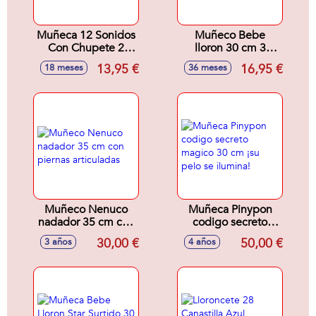
Muñeca 12 Sonidos
Muñeco Bebe
Con Chupete 2
lloron 30 cm 3
Modelos Surtidos
mod. sdos. (Exp. 9
13,95 €
16,95 €
18 meses
36 meses
30 cm
unds)
Muñeco Nenuco
Muñeca Pinypon
nadador 35 cm con
codigo secreto
piernas articuladas
magico 30 cm ¡su
30,00 €
50,00 €
3 años
4 años
pelo se ilumina!