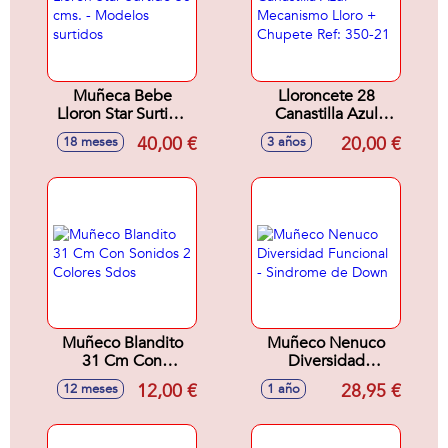
Muñeca Bebe
Lloroncete 28
Lloron Star Surtido
Canastilla Azul
30 cms. - Modelos
Mecanismo Lloro +
40,00 €
20,00 €
18 meses
3 años
surtidos
Chupete Ref: 350-
21
Muñeco Blandito
Muñeco Nenuco
31 Cm Con
Diversidad
Sonidos 2 Colores
Funcional -
12,00 €
28,95 €
12 meses
1 año
Sdos
Sindrome de Down