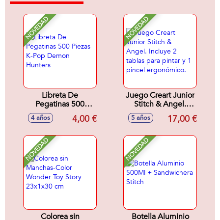
NOVEDAD
NOVEDAD
Libreta De
Juego Creart Junior
Pegatinas 500
Stitch & Angel.
Piezas K-Pop
Incluye 2 tablas
4,00 €
17,00 €
4 años
5 años
Demon Hunters
para pintar y 1
pincel ergonómico.
NOVEDAD
NOVEDAD
Colorea sin
Botella Aluminio