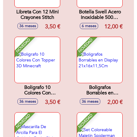
Libreta Con 12 Mini
Botella Swell Acero
Crayones Stitch
Inoxidable 500Ml
Kuromi
3,50 €
12,00 €
36 meses
6 meses
NOVEDAD
NOVEDAD
Boligrafo 10
Boligrafos
Colores Con
Borrables en
Topper 3D
Display
3,50 €
2,00 €
36 meses
36 meses
Minecraft
21x16x11,5Cm
NOVEDAD
NOVEDAD