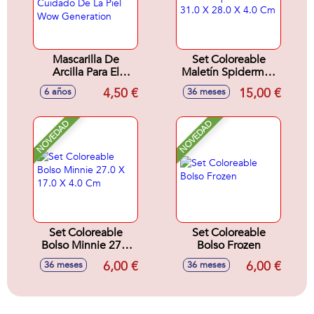
Mascarilla De
Set Coloreable
Arcilla Para El
Maletín Spiderman
Cuidado De La Piel
31.0 X 28.0 X 4.0
4,50 €
15,00 €
6 años
36 meses
Wow Generation
Cm
NOVEDAD
NOVEDAD
Set Coloreable
Set Coloreable
Bolso Minnie 27.0
Bolso Frozen
X 17.0 X 4.0 Cm
6,00 €
6,00 €
36 meses
36 meses