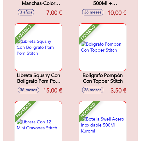
Manchas-Color
500Ml +
Wonder Toy Story
Sandwichera Stitch
7,00 €
10,00 €
3 años
36 meses
23x1x30 cm
NOVEDAD
NOVEDAD
Libreta Squshy Con
Bolígrafo Pompón
Boligrafo Pom Pom
Con Topper Stitch
Stitch
15,00 €
3,50 €
36 meses
36 meses
NOVEDAD
NOVEDAD