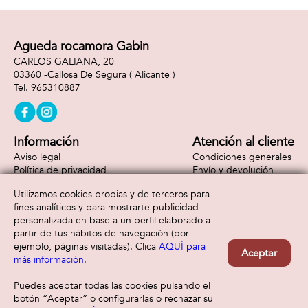
Agueda rocamora Gabin
CARLOS GALIANA, 20
03360 -
Callosa De Segura
( Alicante )
965310887
Información
Atención al cliente
Aviso legal
Condiciones generales
Política de privacidad
Envío y devolución
Política de cookies
Contacto
Utilizamos cookies propias y de terceros para
Formas de pago
fines analíticos y para mostrarte publicidad
personalizada en base a un perfil elaborado a
partir de tus hábitos de navegación (por
ejemplo, páginas visitadas). Clica
AQUÍ para
Aceptar
más información
.
Puedes aceptar todas las cookies pulsando el
botón “Aceptar” o configurarlas o rechazar su