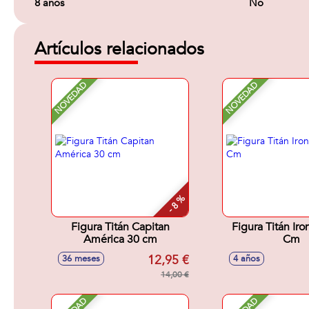
8 años
No
Artículos relacionados
NOVEDAD
NOVEDAD
- 8 %
Figura Titán Capitan
Figura Titán Ir
América 30 cm
Cm
12,95 €
36 meses
4 años
14,00 €