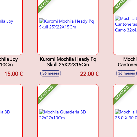
NOVEDAD
NOVEDAD
hila Joy
Kuromi Mochila Heady Pq
Mochi
X10Cm
Skull 25X22X15Cm
Cantoner
Carro
15,00 €
22,00 €
36 meses
36 meses
NOVEDAD
NOVEDAD