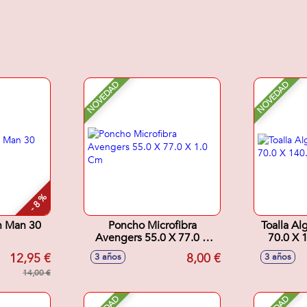
NOVEDAD
NOVEDAD
- 8 %
on Man 30
Poncho Microfibra
Toalla A
Avengers 55.0 X 77.0 X
70.0 X 
1.0 Cm
12,95 €
8,00 €
3 años
3 años
14,00 €