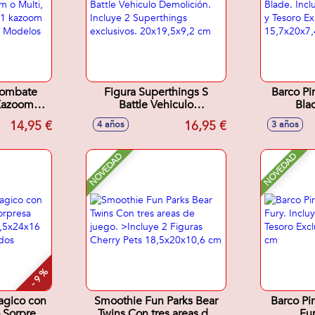
combate
Figura Superthings S
Barco Pir
Kazoom
Battle Vehiculo
Bla
 Fury,
Demolición. Incluye 2
Barco,C
14,95 €
16,95 €
4 años
3 años
incluye 1
Superthings exclusivos.
Exluxivo.
om kid y 2
20x19,5x9,2 cm
Modelos
NOVEDAD
NOVEDAD
s
- 9 %
agico con
Smoothie Fun Parks Bear
Barco Pir
 Sorpresa
Twins Con tres areas de
Fur