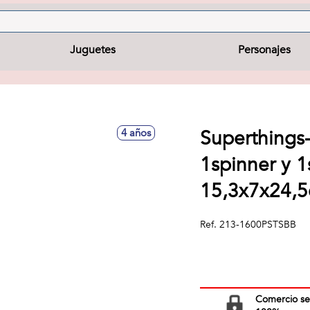
Juguetes
Personajes
Superthings-
4 años
1spinner y 
15,3x7x24,
Ref.
213-1600PSTSBB
Comercio s