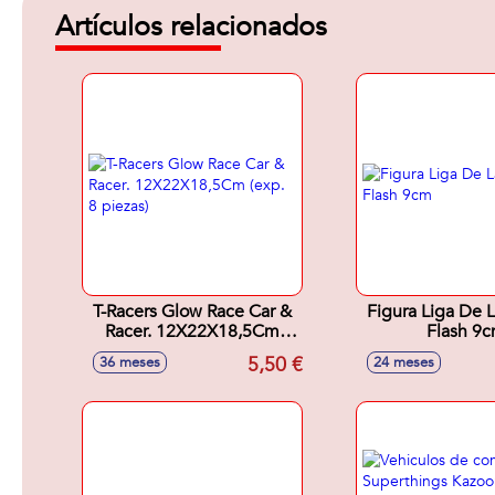
Artículos relacionados
T-Racers Glow Race Car &
Figura Liga De L
Racer. 12X22X18,5Cm
Flash 9
(exp. 8 piezas)
5,50 €
36 meses
24 meses