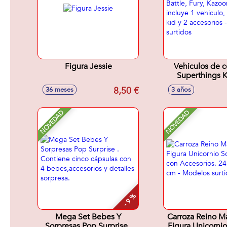
Figura Jessie
Vehiculos de 
Superthings 
Power Battle,
8,50 €
36 meses
3 años
Kazoom o Multi, 
vehiculo, 1 kazo
accesorios - 
NOVEDAD
NOVEDAD
surtido
- 9 %
Mega Set Bebes Y
Carroza Reino M
Sorpresas Pop Surprise .
Figura Unicornio