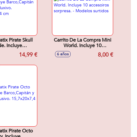
atix Pirate Skull
Carrito De La Compra Mini
de. Incluye
World. Incluye 10
apitán y Tesoro
accesoiros sorpresa. -
14,99 €
8,00 €
6 años
 15,7x20x7,4 cm
Modelos surtidos
atix Pirate Octo
y. Incluye