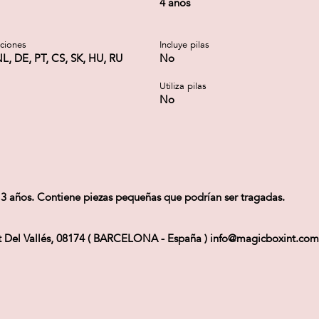
4 años
cciones
Incluye pilas
NL, DE, PT, CS, SK, HU, RU
No
Utiliza pilas
No
3 años. Contiene piezas pequeñas que podrían ser tragadas.
at Del Vallés, 08174 ( BARCELONA - España ) info@magicboxint.com