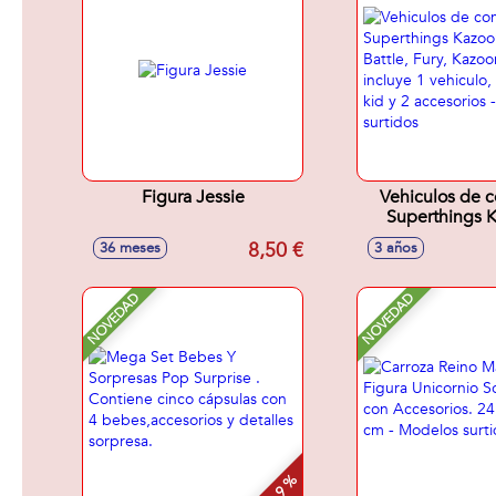
Figura Jessie
Vehiculos de 
Superthings 
Power Battle,
8,50 €
36 meses
3 años
Kazoom o Multi, 
vehiculo, 1 kazo
accesorios - 
NOVEDAD
NOVEDAD
surtido
- 9 %