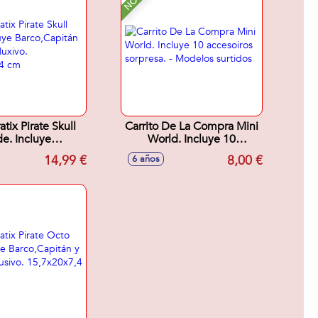
atix Pirate Skull
Carrito De La Compra Mini
de. Incluye
World. Incluye 10
apitán y Tesoro
accesoiros sorpresa. -
14,99 €
8,00 €
6 años
 15,7x20x7,4 cm
Modelos surtidos