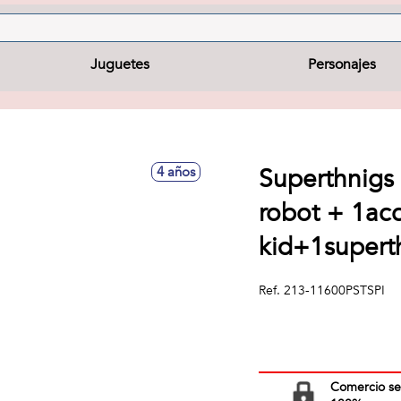
Juguetes
Personajes
Superthnigs 
4 años
robot + 1ac
kid+1supert
Ref.
213-11600PSTSPI
Comercio s