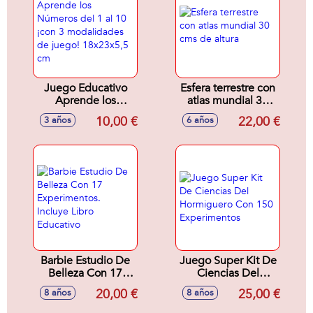
Diferentes.
34,4X25,4X4,6Cm
Juego Educativo
Esfera terrestre con
Aprende los
atlas mundial 30
Números del 1 al
cms de altura
10,00 €
22,00 €
3 años
6 años
10 ¡con 3
modalidades de
juego! 18x23x5,5
cm
Barbie Estudio De
Juego Super Kit De
Belleza Con 17
Ciencias Del
Experimentos.
Hormiguero Con
20,00 €
25,00 €
8 años
8 años
Incluye Libro
150 Experimentos
Educativo