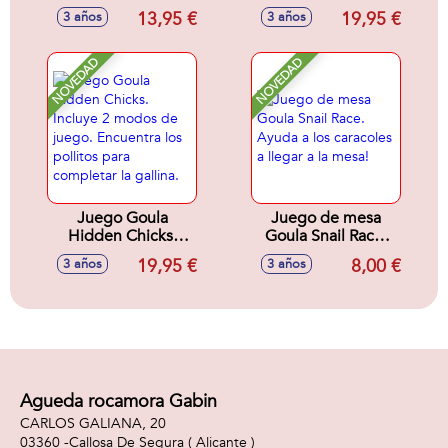
25 otro 50 un juego
tres osos. 2
13,95 €
19,95 €
3 años
3 años
de memoria y un
modelos de juego
dominó de 28
con tablero
piezas).
reversible.
NOVEDAD
NOVEDAD
Juego Goula
Juego de mesa
Hidden Chicks.
Goula Snail Race.
Incluye 2 modos de
Ayuda a los
19,95 €
8,00 €
3 años
3 años
juego. Encuentra
caracoles a llegar a
los pollitos para
la mesa!
completar la
gallina.
Agueda rocamora Gabin
CARLOS GALIANA, 20
03360 -
Callosa De Segura
( Alicante )