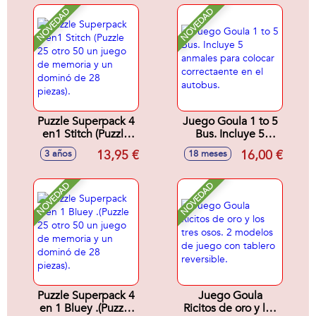
NOVEDAD
NOVEDAD
Puzzle Superpack 4
Juego Goula 1 to 5
en1 Stitch (Puzzle
Bus. Incluye 5
25 otro 50 un juego
anmales para
13,95 €
16,00 €
3 años
18 meses
de memoria y un
colocar
dominó de 28
correctaente en el
piezas).
autobus.
NOVEDAD
NOVEDAD
Puzzle Superpack 4
Juego Goula
en 1 Bluey .(Puzzle
Ricitos de oro y los