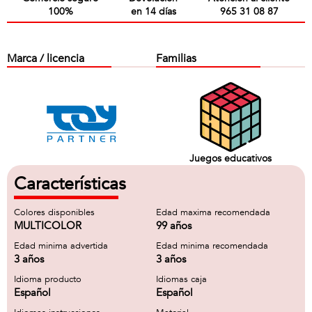
100%
en 14 días
965 31 08 87
Marca / licencia
Familias
Juegos educativos
Características
Colores disponibles
Edad maxima recomendada
MULTICOLOR
99 años
Edad minima advertida
Edad minima recomendada
3 años
3 años
Idioma producto
Idiomas caja
Español
Español