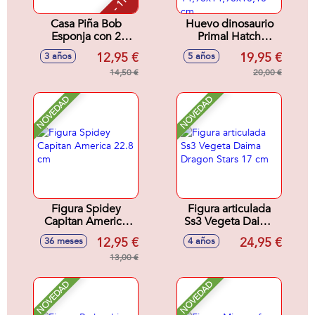
- 11 %
Casa Piña Bob
Huevo dinosaurio
Esponja con 2
Primal Hatch
Figuras
hibrido. Con la
12,95 €
19,95 €
3 años
5 años
17,78x15,24x7,6
jeringuilla
cm.
14,50 €
introduce agua en
20,00 €
el huevo y
descubre tu nuevo
NOVEDAD
NOVEDAD
dinosaurio.
14,90x14,90x10,10
cm
Figura Spidey
Figura articulada
Capitan America
Ss3 Vegeta Daima
22.8 cm
Dragon Stars 17 cm
12,95 €
24,95 €
36 meses
4 años
13,00 €
NOVEDAD
NOVEDAD