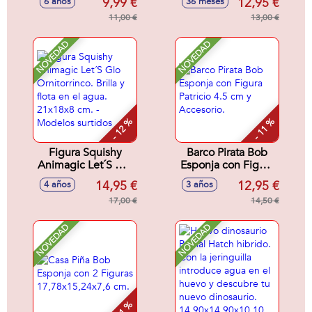
9,99 €
12,95 €
6 años
36 meses
surtidos
11,00 €
13,00 €
NOVEDAD
NOVEDAD
- 12 %
- 11 %
Figura Squishy
Barco Pirata Bob
Animagic Let´S Glo
Esponja con Figura
Ornitorrinco. Brilla y
Patricio 4.5 cm y
14,95 €
12,95 €
4 años
3 años
flota en el agua.
Accesorio.
21x18x8 cm. -
17,00 €
14,50 €
Modelos surtidos
NOVEDAD
NOVEDAD