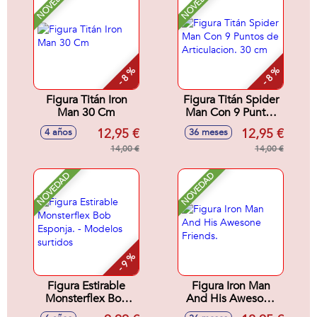
NOVEDAD
NOVEDAD
- 8 %
- 8 %
Figura Titán Iron
Figura Titán Spider
Man 30 Cm
Man Con 9 Puntos
de Articulacion. 30
12,95 €
12,95 €
4 años
36 meses
cm
14,00 €
14,00 €
NOVEDAD
NOVEDAD
- 9 %
Figura Estirable
Figura Iron Man
Monsterflex Bob
And His Awesone
Esponja. - Modelos
Friends.