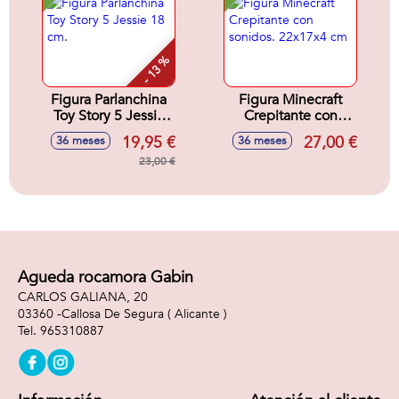
- 13 %
Figura Parlanchina
Figura Minecraft
Toy Story 5 Jessie
Crepitante con
18 cm.
sonidos. 22x17x4
19,95 €
27,00 €
36 meses
36 meses
cm
23,00 €
Agueda rocamora Gabin
CARLOS GALIANA, 20
03360 -
Callosa De Segura
( Alicante )
965310887