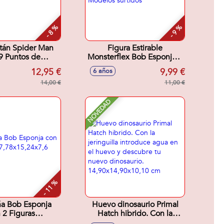
- 8 %
- 9 %
itán Spider Man
Figura Estirable
9 Puntos de
Monsterflex Bob Esponja. -
lacion. 30 cm
Modelos surtidos
12,95 €
9,99 €
6 años
14,00 €
11,00 €
NOVEDAD
- 11 %
ña Bob Esponja
Huevo dinosaurio Primal
 2 Figuras
Hatch hibrido. Con la
15,24x7,6 cm.
jeringuilla introduce agua