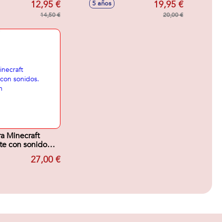
12,95 €
19,95 €
5 años
en el huevo y descubre tu
14,50 €
nuevo dinosaurio.
20,00 €
14,90x14,90x10,10 cm
ra Minecraft
te con sonidos.
x17x4 cm
27,00 €