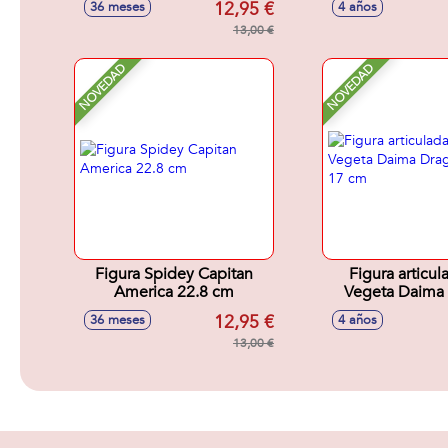
12,95 €
36 meses
4 años
21x18x8 cm. -
13,00 €
surtido
NOVEDAD
NOVEDAD
Figura Spidey Capitan
Figura articul
America 22.8 cm
Vegeta Daima
Stars 17
12,95 €
36 meses
4 años
13,00 €