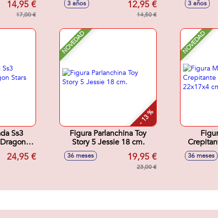
14,95 €
12,95 €
3 años
3 años
 Modelos
s
17,00 €
14,50 €
NOVEDAD
NOVEDAD
- 13 %
ada Ss3
Figura Parlanchina Toy
Figu
 Dragon
Story 5 Jessie 18 cm.
Crepitan
 cm
22
24,95 €
19,95 €
36 meses
36 meses
23,00 €