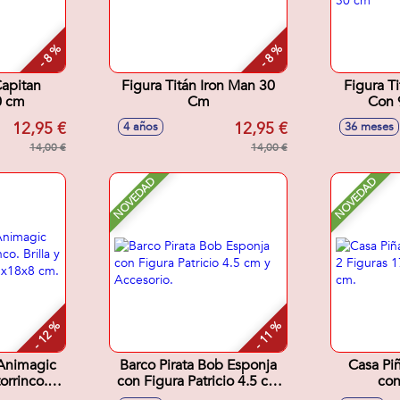
- 8 %
- 8 %
Capitan
Figura Titán Iron Man 30
Figura T
0 cm
Cm
Con 
Articu
12,95 €
12,95 €
4 años
36 meses
14,00 €
14,00 €
NOVEDAD
NOVEDAD
- 12 %
- 11 %
 Animagic
Barco Pirata Bob Esponja
Casa Pi
orrinco.
con Figura Patricio 4.5 cm
con
 el agua.
y Accesorio.
17,78x