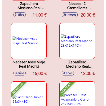
Zapatillero
Neceser 2
Mediano Real
Cremalleras
Madrid Equip.
Adapt.Carro Real
11,00 €
20,00 €
3 años
36 meses
25/26 29x15x14
Madrid Equip.
Cm
25/26 26x15x12,5
Cm
Neceser Aseo Viaje
Zapatillero
Real Madrid
Mediano Real
Madrid
15,00 €
12,00 €
3 años
3 años
29X15X14Cm
NOVEDAD
NOVEDAD