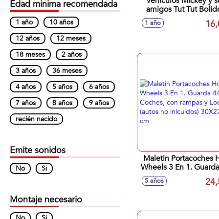
Vehiculos Mickey y s
Edad minima recomendada
amigos Tut Tut Bolid
con luces y sonido
1 año
10 años
16,
1 año
9x12x6 cm - Modelo
surtidos
12 años
12 meses
18 meses
2 años
3 años
36 meses
4 años
5 años
6 años
7 años
8 años
9 años
recién nacido
Emite sonidos
Maletin Portacoches 
Wheels 3 En 1. Guard
No
Si
Coches, con rampas
24,
5 años
Loop (autos no inlcuid
30X27X6 cm
Montaje necesario
No
Si