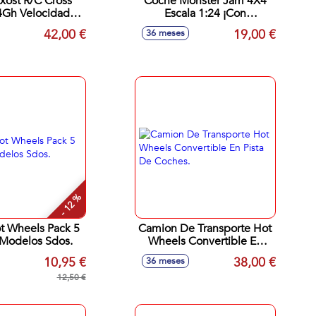
xost R/C Cross
Coche Monster Jam 4X4
Escala 1:24 ¡Con
12 Km/H. 30 Cm
Suspension De
42,00 €
19,00 €
36 meses
s Mod. Sdos.
Funcionamiento Real!
Mod. Sdos.
- 12 %
t Wheels Pack 5
Camion De Transporte Hot
Modelos Sdos.
Wheels Convertible En
Pista De Coches.
10,95 €
38,00 €
36 meses
12,50 €