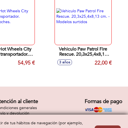
Hot Wheels City
Vehiculo Paw Patrol Fire
transportador.
Rescue. 20,3x25,4x8,13
ye 2 coches.
cm. - Modelos surtidos
54,95 €
22,00 €
3 años
tención al cliente
Formas de pago
ndiciones generales
vío y devolución
ntacto
rtir de tus hábitos de navegación (por ejemplo,