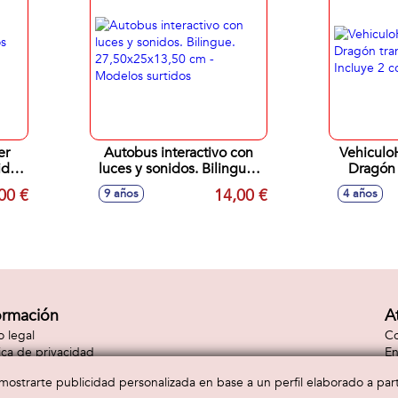
er
Autobus interactivo con
Vehiculo
idos
luces y sonidos. Bilingue.
Dragón 
os
27,50x25x13,50 cm -
Inclu
00 €
14,00 €
9 años
4 años
Modelos surtidos
ormación
A
o legal
Co
tica de privacidad
En
tica de cookies
Co
a mostrarte publicidad personalizada en base a un perfil elaborado a pa