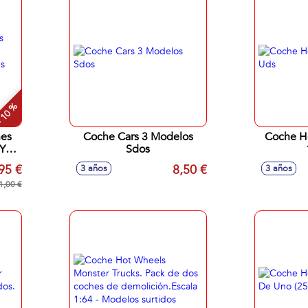
 10 %
hes
Coche Cars 3 Modelos
Coche H
Y
Sdos
ches
95 €
8,50 €
3 años
3 años
1,00 €