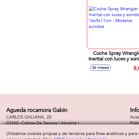
Coche Spray Wrangl
Inertial con luces y son
16x9x11cm - Model
8,
36 meses
surtidos
Agueda rocamora Gabin
Inf
CARLOS GALIANA, 20
Avis
03360 -
Callosa De Segura
( Alicante )
Polí
965310887
Polí
Utilizamos cookies propias y de terceros para fines analíticos y par