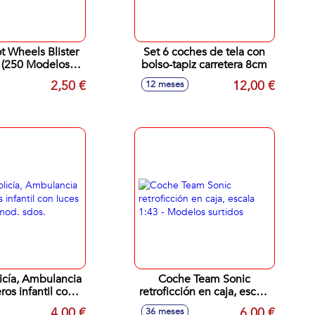
 Wheels Blister
Set 6 coches de tela con
 (250 Modelos
bolso-tapiz carretera 8cm
Sdos.)
2,50 €
12,00 €
12 meses
icía, Ambulancia
Coche Team Sonic
os infantil con
retroficción en caja, escala
 sonidos, mod.
1:43 - Modelos surtidos
4,00 €
6,00 €
36 meses