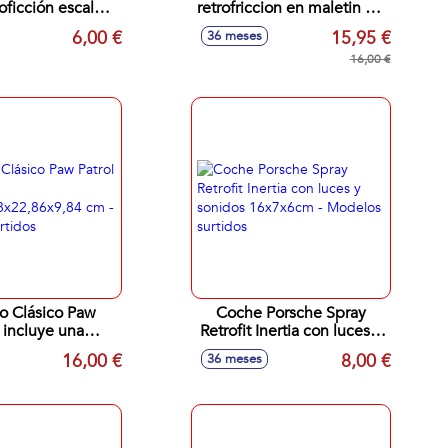
roficción escala
retrofriccion en maletin de
 - Modelos surtidos
metal 15x9x20 cm
6,00 €
15,95 €
36 meses
16,00 €
o Clásico Paw
Coche Porsche Spray
l incluye una
Retrofit Inertia con luces y
3,18x22,86x9,84
sonidos 16x7x6cm -
16,00 €
8,00 €
36 meses
delos surtidos
Modelos surtidos