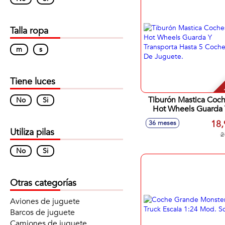
Talla ropa
m
s
-
Tiene luces
Tiburón Mastica Coc
No
Si
Hot Wheels Guarda 
Transporta Hasta 5 Co
18,
36 meses
De Juguete.
Utiliza pilas
2
No
Si
Otras categorías
Aviones de juguete
Barcos de juguete
Camiones de juguete