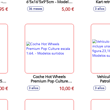
 -
6'5x16'5x9'5cm - Modelos
Kart ret
surtidos
1:43
95 €
5,00 €
36 meses
3 años
Coche Hot Wheels
Vehícul
5 -
Premium Pop Culture
Patro
escala 1:64. - Modelos
figura.2
00 €
10,00 €
3 años
3 años
surtidos
cm - Mo