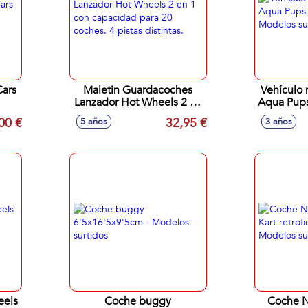
Cars
Maletin Guardacoches
Vehículo 
Lanzador Hot Wheels 2 en
Aqua Pups
1 con capacidad para 20
- Mode
00 €
32,95 €
5 años
3 años
coches. 4 pistas distintas.
eels
Coche buggy
Coche N