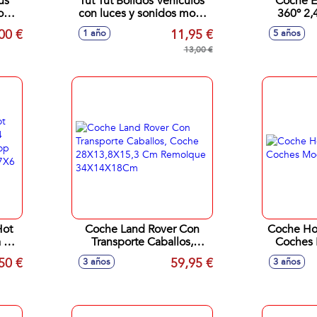
us
Tut Tut Bolidos Vehiculos
Coche E
os
con luces y sonidos mod.
360º 2,4Gh Velocidad
s
sdos. 7x10x6 cm
Maxima 
00 €
11,95 €
1 año
5 años
s
A Pila
13,00 €
Hot
Coche Land Rover Con
Coche Ho
a 44
Transporte Caballos,
Coches 
 y
Coche 28X13,8X15,3 Cm
50 €
59,95 €
3 años
3 años
os)
Remolque 34X14X18Cm