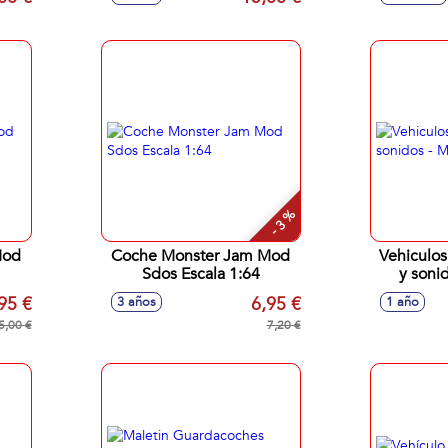
luces y sonidos mod. sdos.
31x7x9.20 cm
- 3 %
Coche Monster Jam Mod
Vehiculos
Sdos Escala 1:64
y soni
95 €
6,95 €
3 años
1 año
5,00 €
7,20 €