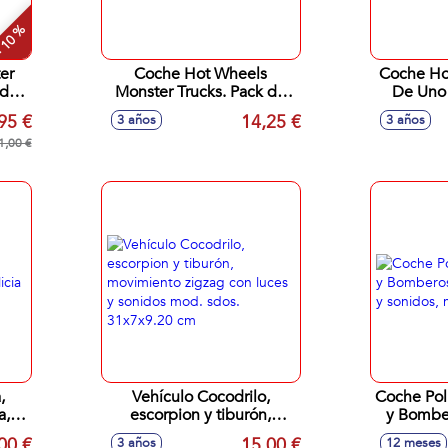
 10 %
er
Coche Hot Wheels
Coche Hot
d.
Monster Trucks. Pack de
De Uno
dos coches de
95 €
14,25 €
3 años
3 años
demolición.Escala 1:64 -
1,00 €
Modelos surtidos
,
Vehículo Cocodrilo,
Coche Pol
a,
escorpion y tiburón,
y Bomber
0cm
movimiento zigzag con
luces y
00 €
15,00 €
3 años
12 meses