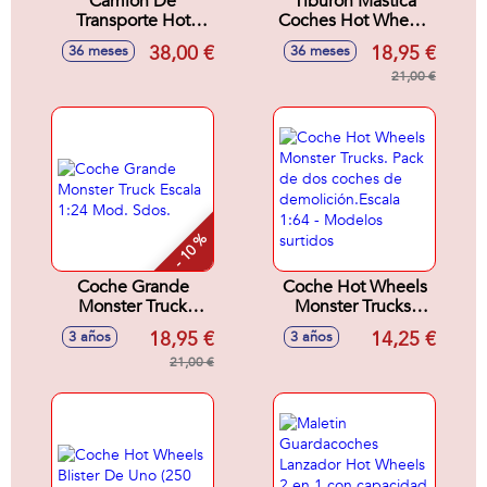
Camion De
Tiburón Mastica
Transporte Hot
Coches Hot Wheels
Wheels Convertible
Guarda Y
38,00 €
18,95 €
36 meses
36 meses
En Pista De
Transporta Hasta 5
Coches.
Coches De
21,00 €
Juguete.
- 10 %
Coche Grande
Coche Hot Wheels
Monster Truck
Monster Trucks.
Escala 1:24 Mod.
Pack de dos coches
18,95 €
14,25 €
3 años
3 años
Sdos.
de
21,00 €
demolición.Escala
1:64 - Modelos
surtidos