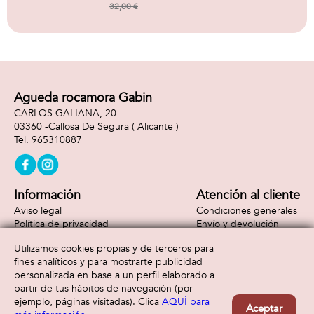
Incluye 2 Vehiculos.
32,00 €
rapida a caja de
almacenamiento o
zona de juego.
Capacidad para
mas de 200
coches.
Agueda rocamora Gabin
CARLOS GALIANA, 20
03360 -
Callosa De Segura
( Alicante )
965310887
Información
Atención al cliente
Aviso legal
Condiciones generales
Política de privacidad
Envío y devolución
Política de cookies
Contacto
Utilizamos cookies propias y de terceros para
Formas de pago
fines analíticos y para mostrarte publicidad
personalizada en base a un perfil elaborado a
partir de tus hábitos de navegación (por
ejemplo, páginas visitadas). Clica
AQUÍ para
Aceptar