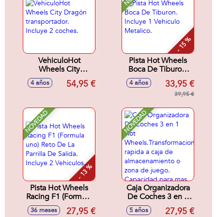
- 15 %
VehiculoHot
Pista Hot Wheels
Wheels City
Boca De Tiburon.
Dragón
Incluye 1 Vehiculo
54,95 €
33,95 €
4 años
4 años
transportador.
Metalico.
Incluye 2 coches.
39,95 €
NOVEDAD
NOVEDAD
- 13 %
Pista Hot Wheels
Caja Organizadora
Racing F1 (Formula
De Coches 3 en 1
uno) Reto De La
Hot
27,95 €
27,95 €
36 meses
5 años
Parrilla De Salida.
Wheels.Transformacion