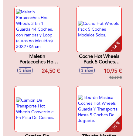
- 12 %
Maletin
Coche Hot Wheels
Portacoches Hot
Pack 5 Coches
Wheels 3 En 1.
Modelos Sdos.
24,50 €
10,95 €
5 años
3 años
Guarda 44 Coches,
con rampas y Loop
12,50 €
(autos no inlcuidos)
30X27X6 cm
- 10 %