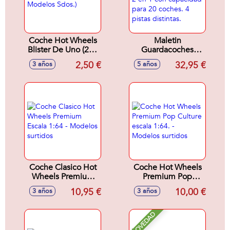
Coche Hot Wheels
Maletin
Blister De Uno (250
Guardacoches
Modelos Sdos.)
Lanzador Hot
2,50 €
32,95 €
3 años
5 años
Wheels 2 en 1 con
capacidad para 20
coches. 4 pistas
distintas.
Coche Clasico Hot
Coche Hot Wheels
Wheels Premium
Premium Pop
Escala 1:64 -
Culture escala 1:64.
10,95 €
10,00 €
3 años
3 años
Modelos surtidos
- Modelos surtidos
NOVEDAD