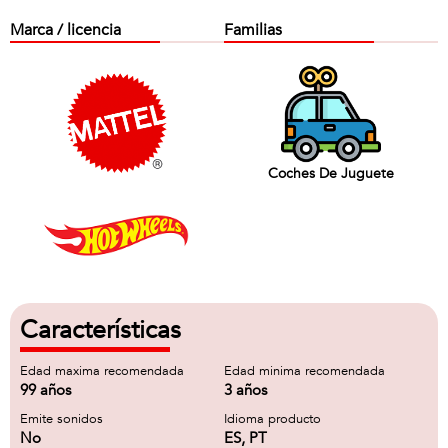
Marca / licencia
Familias
Coches De Juguete
Características
Edad maxima recomendada
Edad minima recomendada
99 años
3 años
Emite sonidos
Idioma producto
No
ES, PT