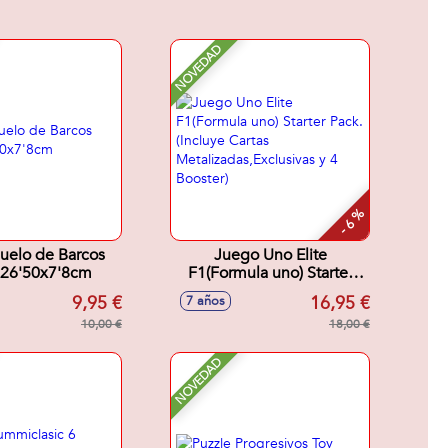
NOVEDAD
- 6 %
uelo de Barcos
Juego Uno Elite
x26'50x7'8cm
F1(Formula uno) Starter
Pack. (Incluye Cartas
9,95 €
16,95 €
7 años
Metalizadas,Exclusivas y 4
10,00 €
Booster)
18,00 €
NOVEDAD