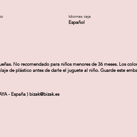
to
Idiomas caja
Español
as. No recomendado para niños menores de 36 meses. Los colores 
aje de plástico antes de darle el juguete al niño. Guarde este embal
CAYA - España ) bizak@bizak.es