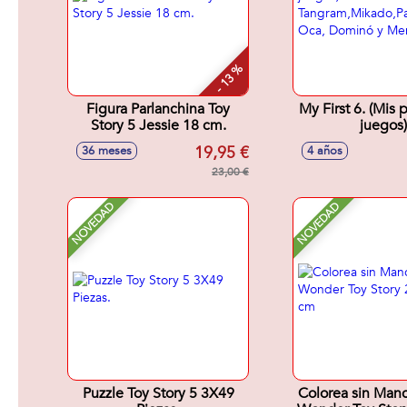
- 13 %
Figura Parlanchina Toy
My First 6. (Mis 
Story 5 Jessie 18 cm.
juegos)
Tangram,Mikado
19,95 €
36 meses
4 años
Oca, Dominó y
23,00 €
NOVEDAD
NOVEDAD
Puzzle Toy Story 5 3X49
Colorea sin Man