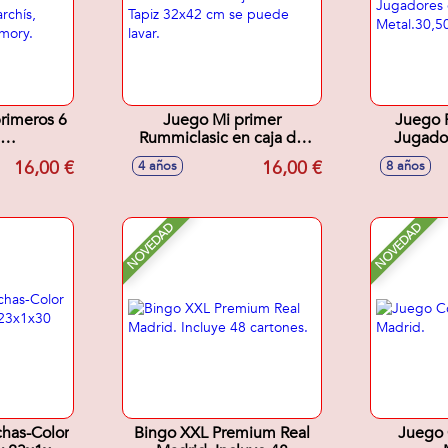
primeros 6
Juego Mi primer
Juego 
Rummiclasic en caja de
Jugador
,Parchís,
metal. Tapiz 32x42 cm se
Metal.30
16,00 €
16,00 €
4 años
8 años
 Memory.
puede lavar.
NOVEDAD
NOVEDAD
chas-Color
Bingo XXL Premium Real
Juego 