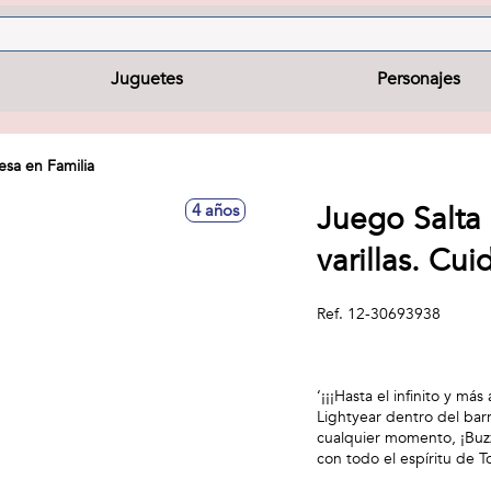
Juguetes
Personajes
sa en Familia
Juego Salta 
4 años
varillas. Cu
Ref.
12-30693938
‘¡¡¡Hasta el infinito y más
Lightyear dentro del barr
cualquier momento, ¡Buzz 
con todo el espíritu de T