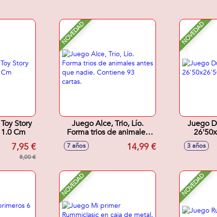
NOVEDAD
NOVEDAD
 Toy Story
Juego Alce, Trio, Lío.
Juego D
X 1.0 Cm
Forma trios de animales
26'50
antes que nadie. Contiene
7,95 €
14,99 €
7 años
3 años
93 cartas.
8,00 €
NOVEDAD
NOVEDAD