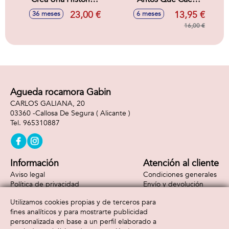
Disney Junior. Con
Fisher-Price
23,00 €
13,95 €
36 meses
6 meses
Accesorios y 4
Botes.
16,00 €
Agueda rocamora Gabin
CARLOS GALIANA, 20
03360 -
Callosa De Segura
( Alicante )
965310887
Información
Atención al cliente
Aviso legal
Condiciones generales
Política de privacidad
Envío y devolución
Política de cookies
Contacto
Utilizamos cookies propias y de terceros para
Formas de pago
fines analíticos y para mostrarte publicidad
personalizada en base a un perfil elaborado a