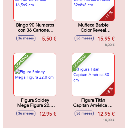
- 11 %
Bingo 90 Numeros
Muñeca Barbie
con 36 Cartones.
Color Reveal
16,5x9 cm.
Sirenas 32x8x8 cm
5,50 €
15,95 €
36 meses
36 meses
18,00 €
NOVEDAD
NOVEDAD
- 8 %
Figura Spidey
Figura Titán
Mega Figura 22.8
Capitan América 30
cm
cm
12,95 €
12,95 €
36 meses
36 meses
14,00 €