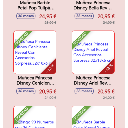
Muñeca Barbie
Muñeca Princesa
Petal Pop Tulipán
Disney Bella Reveal
Rosa 32x12x12 cm
Con Accesorios
24,95 €
20,95 €
36 meses
36 meses
Sorpresa.32x18x6
28,00 €
cm
24,00 €
NOVEDAD
NOVEDAD
- 13 %
- 13 %
Muñeca Princesa
Muñeca Princesa
Disney Cenicienta
Disney Ariel Reveal
Reveal Con
Con Accesorios
20,95 €
20,95 €
36 meses
36 meses
Accesorios
Sorpresa.32x18x6
Sorpresa.32x18x6
24,00 €
cm
24,00 €
cm
NOVEDAD
NOVEDAD