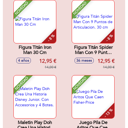
NOVEDAD
NOVEDAD
- 8 %
- 8 %
Figura Titán Iron
Figura Titán Spider
Man 30 Cm
Man Con 9 Puntos
de Articulacion. 30
12,95 €
12,95 €
4 años
36 meses
cm
14,00 €
14,00 €
NOVEDAD
NOVEDAD
- 13 %
Maletin Play Doh
Juego Pila De
Crea Una Historia
Aritos Que Caen