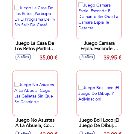
23X12X26Cm
Juego La Casa De
Juego Camara
Los Retos ¡Participa
Espia. Esconde El
En El Programa De
Diamante Sin Que
35,00 €
39,95 €
6 años
3 años
Tv Sin Salir De
La Camara Espia Te
Casa!
Detecte.
Juego No Asustes
Juego Boli Loco ¡El
A La Abuela, Coge
Juego De Dibujo Y
Las Galletas Sin
Adivinacion!