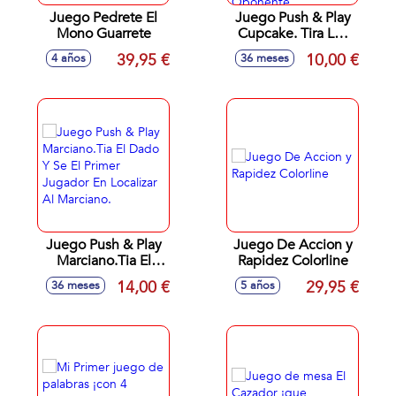
Juego Pedrete El
Juego Push & Play
Mono Guarrete
Cupcake. Tira Los
Dados Y Ve
39,95 €
10,00 €
4 años
36 meses
Atrapando Los
Ingredientes Que
Te Marque Y Que
No Te Los Quite Tu
Oponente.
Juego Push & Play
Juego De Accion y
Marciano.Tia El
Rapidez Colorline
Dado Y Se El
14,00 €
29,95 €
36 meses
5 años
Primer Jugador En
Localizar Al
Marciano.