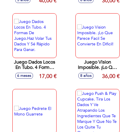
40,00 €
30,00 €
5 años
6 años
Que Se Despierte
Juego Dados Locos
Juego Vision
En Tubo. 4 Formas
Imposible. ¡Lo Que
De Juego.Haz Volar
Parece Facil Se
17,00 €
36,00 €
6 meses
8 años
Tus Dados Y Sé
Convierte En Dificil!
Rápido Para Ganar.