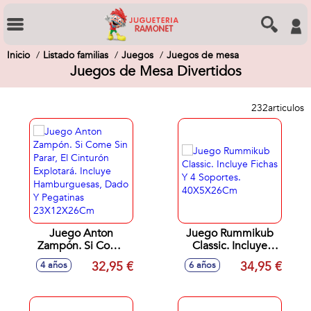
Inicio
Listado familias
Juegos
Juegos de mesa
Juegos de Mesa Divertidos
232
articulos
Juego Anton
Juego Rummikub
Zampón. Si Come
Classic. Incluye
Sin Parar, El
Fichas Y 4
32,95 €
34,95 €
4 años
6 años
Cinturón Explotará.
Soportes.
Incluye
40X5X26Cm
Hamburguesas,
Dado Y Pegatinas