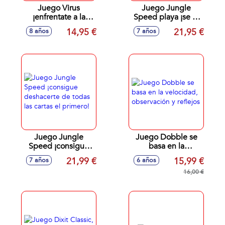
Juego Virus
Juego Jungle
¡enfrentate a la
Speed playa ¡se el
pandemia y
primero en atrapar
14,95 €
21,95 €
8 años
7 años
erradica el virus!
el tótem!
con 68 cartas
Juego Jungle
Juego Dobble se
Speed ¡consigue
basa en la
deshacerte de
velocidad,
21,99 €
15,99 €
7 años
6 años
todas las cartas el
observación y
primero!
reflejos
16,00 €