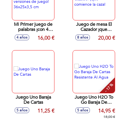
Mi Primer juego de
Juego de mesa El
palabras ¡con 4
Cazador ¡que
versiones de juego!
comience la caza!
16,00 €
20,00 €
4 años
8 años
36x25x3,5 cm
- 17 %
Juego Uno Baraja
Juego Uno H2O To
De Cartas
Go Baraja De
Cartas Resistente Al
11,25 €
14,95 €
5 años
5 años
Agua
18,00 €