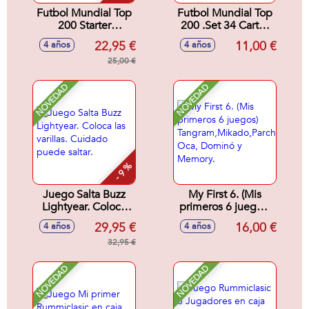
Futbol Mundial Top
Futbol Mundial Top
200 Starter
200 .Set 34 Cartas
Kit.Juega y
de los mejores
22,95 €
11,00 €
4 años
4 años
compite. Incluye
jugadores.
mazo de 34 cartas
25,00 €
de los mejores
jugadores y campo
NOVEDAD
NOVEDAD
de juego.
- 9 %
Juego Salta Buzz
My First 6. (Mis
Lightyear. Coloca
primeros 6 juegos)
las varillas. Cuidado
Tangram,Mikado,Parchís,
29,95 €
16,00 €
4 años
4 años
puede saltar.
Oca, Dominó y
32,95 €
Memory.
NOVEDAD
NOVEDAD