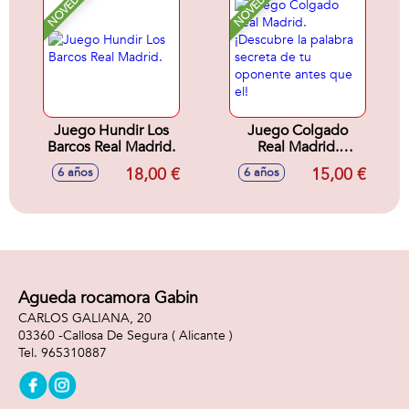
NOVEDAD
NOVEDAD
Juego Hundir Los
Juego Colgado
Barcos Real Madrid.
Real Madrid.
¡Descubre la
18,00 €
15,00 €
6 años
6 años
palabra secreta de
tu oponente antes
que el!
Agueda rocamora Gabin
CARLOS GALIANA, 20
03360 -
Callosa De Segura
( Alicante )
965310887