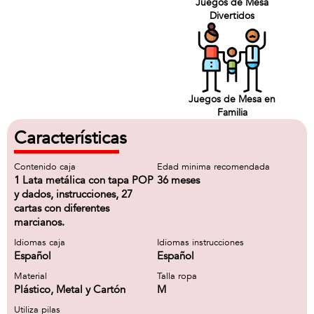
Juegos de Mesa
Divertidos
Juegos de Mesa en
Familia
Características
Contenido caja
Edad minima recomendada
1 Lata metálica con tapa POP
36 meses
y dados, instrucciones, 27
cartas con diferentes
marcianos.
Idiomas caja
Idiomas instrucciones
Español
Español
Material
Talla ropa
Plástico, Metal y Cartón
M
Utiliza pilas