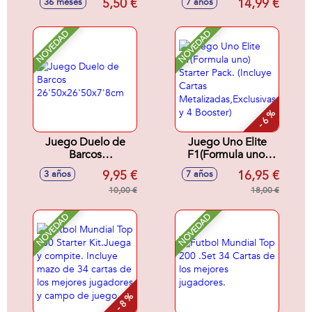
5,50 €
14,99 €
36 meses
7 años
nadie. Contiene 93
cartas.
NOVEDAD
NOVEDAD
- 6 %
Juego Duelo de
Juego Uno Elite
Barcos
F1(Formula uno)
26'50x26'50x7'8cm
Starter Pack.
9,95 €
16,95 €
3 años
7 años
(Incluye Cartas
10,00 €
Metalizadas,Exclusivas
18,00 €
y 4 Booster)
NOVEDAD
NOVEDAD
- 8 %