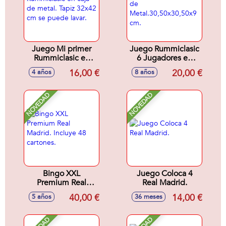
Juego Mi primer
Juego Rummiclasic
Rummiclasic en
6 Jugadores en
caja de metal. Tapiz
caja de
16,00 €
20,00 €
4 años
8 años
32x42 cm se
Metal.30,50x30,50x9
puede lavar.
cm.
NOVEDAD
NOVEDAD
Bingo XXL
Juego Coloca 4
Premium Real
Real Madrid.
Madrid. Incluye 48
40,00 €
14,00 €
5 años
36 meses
cartones.