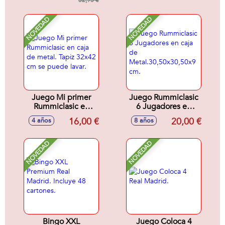
32,95 €
Memory.
NOVEDAD
NOVEDAD
Juego Mi primer
Juego Rummiclasic
Rummiclasic en
6 Jugadores en
caja de metal. Tapiz
caja de
16,00 €
20,00 €
4 años
8 años
32x42 cm se
Metal.30,50x30,50x9
puede lavar.
cm.
NOVEDAD
NOVEDAD
Bingo XXL
Juego Coloca 4