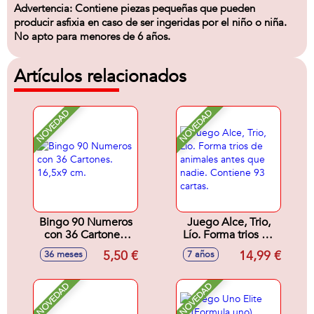
Advertencia: Contiene piezas pequeñas que pueden
producir asfixia en caso de ser ingeridas por el niño o niña.
No apto para menores de 6 años.
Artículos relacionados
NOVEDAD
NOVEDAD
Bingo 90 Numeros
Juego Alce, Trio,
con 36 Cartones.
Lío. Forma trios de
16,5x9 cm.
animales antes que
5,50 €
14,99 €
36 meses
7 años
nadie. Contiene 93
cartas.
NOVEDAD
NOVEDAD