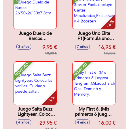
- 6 %
Juego Duelo de
Juego Uno Elite
Barcos
F1(Formula uno)
26'50x26'50x7'8cm
Starter Pack.
9,95 €
16,95 €
3 años
7 años
(Incluye Cartas
10,00 €
Metalizadas,Exclusivas
18,00 €
y 4 Booster)
NOVEDAD
NOVEDAD
- 9 %
Juego Salta Buzz
My First 6. (Mis
Lightyear. Coloca
primeros 6 juegos)
las varillas. Cuidado
Tangram,Mikado,Parchís,
29,95 €
16,00 €
4 años
4 años
puede saltar.
Oca, Dominó y