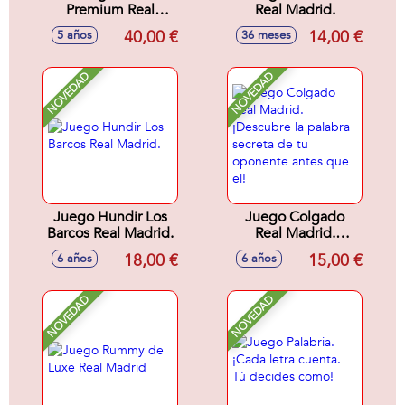
Premium Real
Real Madrid.
Madrid. Incluye 48
40,00 €
14,00 €
5 años
36 meses
cartones.
NOVEDAD
NOVEDAD
Juego Hundir Los
Juego Colgado
Barcos Real Madrid.
Real Madrid.
¡Descubre la
18,00 €
15,00 €
6 años
6 años
palabra secreta de
tu oponente antes
que el!
NOVEDAD
NOVEDAD