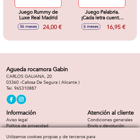
Juego Rummy de
Juego Palabria.
Luxe Real Madrid
¡Cada letra cuenta.
Tú decides como!
24,00 €
16,95 €
36 meses
6 meses
Agueda rocamora Gabin
CARLOS GALIANA, 20
03360 -
Callosa De Segura
( Alicante )
965310887
Información
Atención al cliente
Aviso legal
Condiciones generales
Política de privacidad
Envío y devolución
Política de cookies
Contacto
Utilizamos cookies propias y de terceros para
Formas de pago