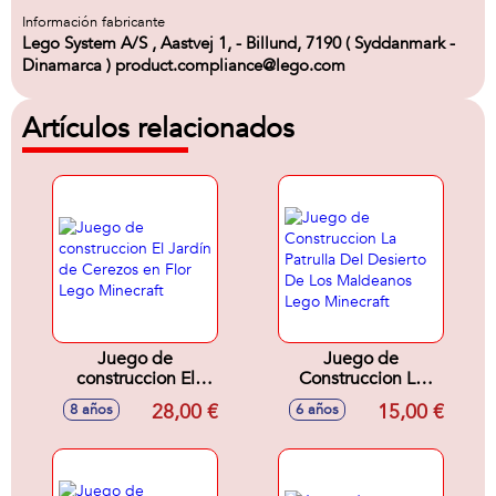
Información fabricante
Lego System A/S , Aastvej 1, - Billund, 7190 ( Syddanmark -
Dinamarca ) product.compliance@lego.com
Artículos relacionados
Juego de
Juego de
construccion El
Construccion La
Jardín de Cerezos
Patrulla Del
28,00 €
15,00 €
8 años
6 años
en Flor Lego
Desierto De Los
Minecraft
Maldeanos Lego
Minecraft