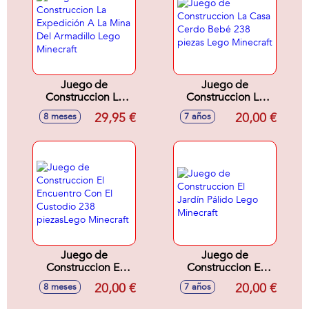
Juego de
Juego de
Construccion La
Construccion La
Expedición A La
Casa Cerdo Bebé
29,95 €
20,00 €
8 meses
7 años
Mina Del Armadillo
238 piezas Lego
Lego Minecraft
Minecraft
Juego de
Juego de
Construccion El
Construccion El
Encuentro Con El
Jardín Pálido Lego
20,00 €
20,00 €
8 meses
7 años
Custodio 238
Minecraft
piezasLego