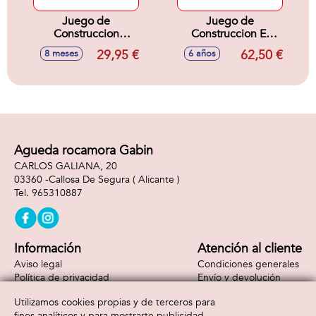
Juego de
Juego de
Construccion
Construccion El
Aventura De La
Dragón Ender Lego
29,95 €
62,50 €
8 meses
6 años
Primera Noche
Minecraft
Lego Minecraft
Agueda rocamora Gabin
CARLOS GALIANA, 20
03360 -
Callosa De Segura
( Alicante )
965310887
Información
Atención al cliente
Aviso legal
Condiciones generales
Política de privacidad
Envío y devolución
Política de cookies
Contacto
Utilizamos cookies propias y de terceros para
Formas de pago
fines analíticos y para mostrarte publicidad