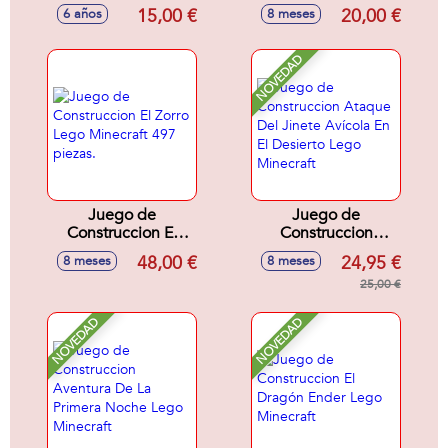
Viaje Por El Nether
Granja De Gallinas
15,00 €
20,00 €
6 años
8 meses
Y El Portal Al End
Lego Minecraft
lego Minecraft
NOVEDAD
Juego de
Juego de
Construccion El
Construccion
Zorro Lego
Ataque Del Jinete
48,00 €
24,95 €
8 meses
8 meses
Minecraft 497
Avícola En El
piezas.
Desierto Lego
25,00 €
Minecraft
NOVEDAD
NOVEDAD