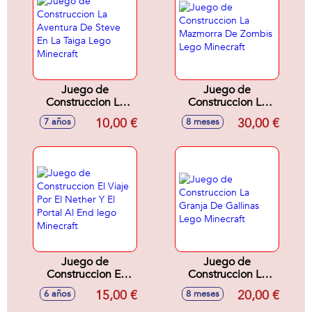
Juego de
Juego de
Construccion La
Construccion La
Aventura De Steve
Mazmorra De
10,00 €
30,00 €
7 años
8 meses
En La Taiga Lego
Zombis Lego
Minecraft
Minecraft
Juego de
Juego de
Construccion El
Construccion La
Viaje Por El Nether
Granja De Gallinas
15,00 €
20,00 €
6 años
8 meses
Y El Portal Al End
Lego Minecraft