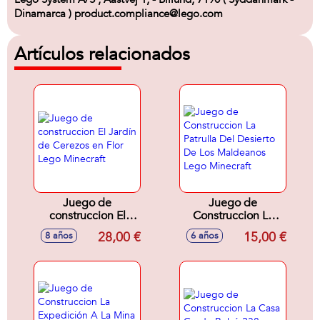
Dinamarca ) product.compliance@lego.com
Artículos relacionados
Juego de
Juego de
construccion El
Construccion La
Jardín de Cerezos
Patrulla Del
28,00 €
15,00 €
8 años
6 años
en Flor Lego
Desierto De Los
Minecraft
Maldeanos Lego
Minecraft