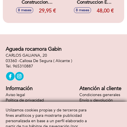
Construccion
Construccion El
Aventura De La
Esqueleto Lego
29,95 €
48,00 €
8 meses
8 meses
Primera Noche
Minecraft
Lego Minecraft
Agueda rocamora Gabin
CARLOS GALIANA, 20
03360 -
Callosa De Segura
( Alicante )
965310887
Información
Atención al cliente
Aviso legal
Condiciones generales
Política de privacidad
Envío y devolución
Política de cookies
Contacto
Utilizamos cookies propias y de terceros para
Formas de pago
fines analíticos y para mostrarte publicidad
personalizada en base a un perfil elaborado a
partir de tus hábitos de navegación (por