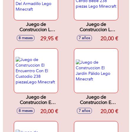
Juego de
Juego de
Construccion La
Construccion La
Expedición A La
Casa Cerdo Bebé
29,95 €
20,00 €
8 meses
7 años
Mina Del Armadillo
238 piezas Lego
Lego Minecraft
Minecraft
Juego de
Juego de
Construccion El
Construccion El
Encuentro Con El
Jardín Pálido Lego
20,00 €
20,00 €
8 meses
7 años
Custodio 238
Minecraft
piezasLego
Minecraft