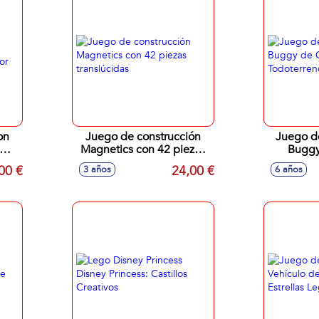
on
Juego de construcción
Juego d
Magnetics con 42 piezas
Buggy
translúcidas
Todoterre
00 €
24,00 €
3 años
6 años