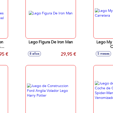
on
Lego Figura De Iron Man
Lego My Town Placas De
s
C
us
95 €
29,95 €
8 años
5 meses