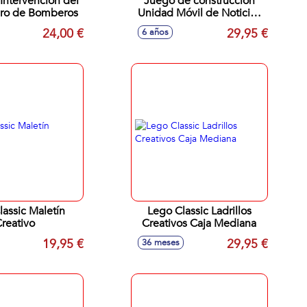
Intervención del
Juego de construccion
ero de Bomberos
Unidad Móvil de Noticias
Lego Friends
24,00 €
29,95 €
6 años
assic Maletín
Lego Classic Ladrillos
reativo
Creativos Caja Mediana
19,95 €
29,95 €
36 meses