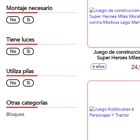
Montaje necesario
No
Si
Tiene luces
No
Si
Juego de construcci
Super Heroes Mile
Morales contra Morbi
24,
6 años
Lego Marvel
Utiliza pilas
No
Si
Otras categorías
Bloques