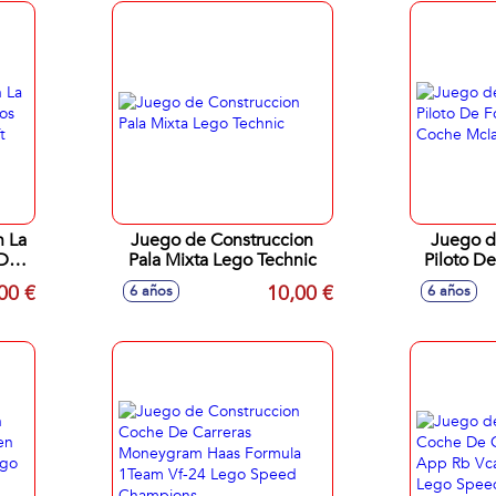
n La
Juego de Construccion
Juego d
 De
Pala Mixta Lego Technic
Piloto D
o
Coche Mc
00 €
10,00 €
6 años
6 años