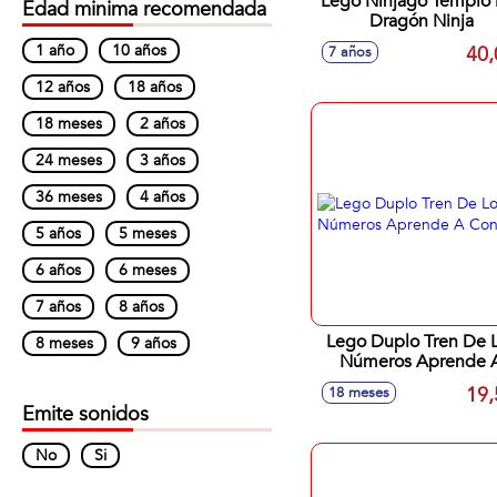
Lego Ninjago Templo 
Edad minima recomendada
Dragón Ninja
1 año
10 años
40,
7 años
12 años
18 años
18 meses
2 años
24 meses
3 años
36 meses
4 años
5 años
5 meses
6 años
6 meses
7 años
8 años
Lego Duplo Tren De Los
8 meses
9 años
Números Aprende 
Contar
19,
18 meses
Emite sonidos
No
Si