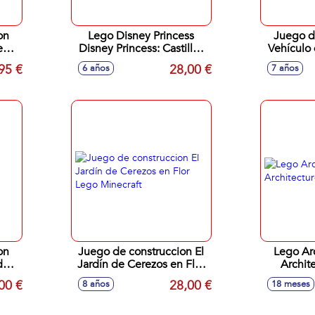
on
Lego Disney Princess
Juego d
ente
Disney Princess: Castillos
Vehículo
y
Creativos
de Estrel
95 €
28,00 €
6 años
7 años
on
Juego de construccion El
Lego Arc
del
Jardín de Cerezos en Flor
Archit
r
Lego Minecraft
00 €
28,00 €
8 años
18 meses