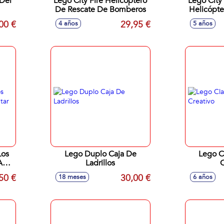
Del
Lego City Fire Helicóptero
Lego City 
De Rescate De Bomberos
Helicópt
00 €
29,95 €
4 años
5 años
Lego Duplo Caja De
Lego Cl
A
Ladrillos
C
50 €
30,00 €
18 meses
6 años