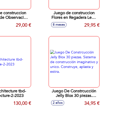
e construccion
Juego de construccion
 de Observación
Flores en Regadera Lego
las Lego Friends
Creator
29,00 €
29,95 €
8 meses
hitecture tbd-
Juego De Constrcucción
ecture-2-2023
Jelly Blox 30 piezas.
Sistema de construcción
130,00 €
34,95 €
2 años
imaginativo y unico.
Construye, aplasta y estira.