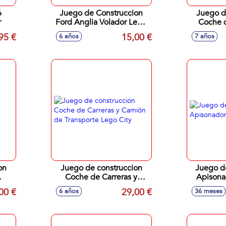
6
Juego de Construccion
Juego d
r
Ford Anglia Volador Lego
Coche d
Harry Potter
Spider
95 €
15,00 €
6 años
7 años
Verde V
on
Juego de construccion
Juego d
Coche de Carreras y
Apisona
l
Camión de Transporte
00 €
29,00 €
6 años
36 meses
y
Lego City