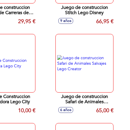
e construccion
Juego de construccion
e Carreras de
Stitch Lego Disney
-Man y Duende
29,95 €
66,95 €
9 años
enomizado Lego
Marvel
e Construccion
Juego de construccion
dora Lego City
Safari de Animales
Salvajes Lego Creator
10,00 €
65,00 €
6 años