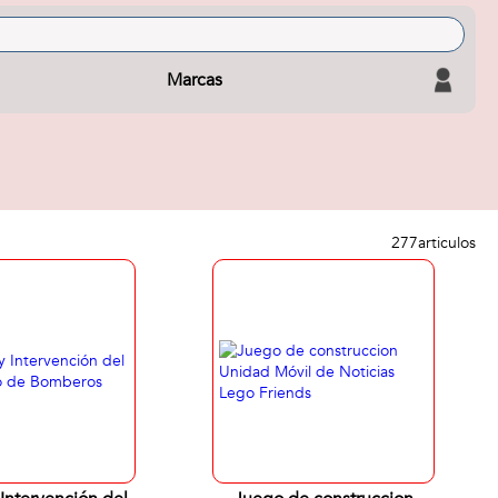
Marcas
277
articulos