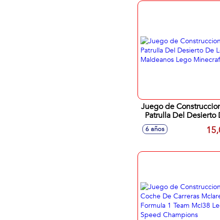
Juego de Construccio
Patrulla Del Desierto
Los Maldeanos Leg
15,
6 años
Minecraft