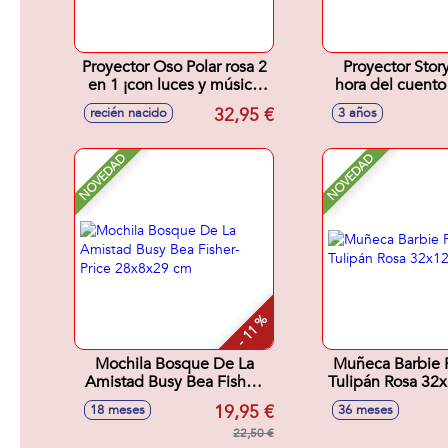
Proyector Oso Polar rosa 2
Proyector Sto
en 1 ¡con luces y música
hora del cuento 
personalizables!
escuchar y leer 
32,95 €
recién nacido
3 años
13x13x14,5 cm
mientras brill
pared?
NOVEDAD
NOVEDAD
- 11 %
Mochila Bosque De La
Muñeca Barbie 
Amistad Busy Bea Fisher-
Tulipán Rosa 32
Price 28x8x29 cm
19,95 €
18 meses
36 meses
22,50 €