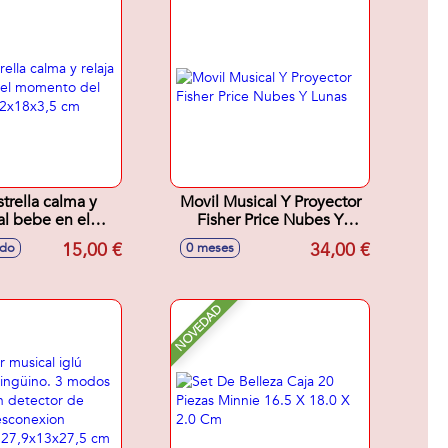
trella calma y
Movil Musical Y Proyector
 al bebe en el
Fisher Price Nubes Y
 del descanso
Lunas
15,00 €
34,00 €
ido
0 meses
18x3,5 cm
NOVEDAD