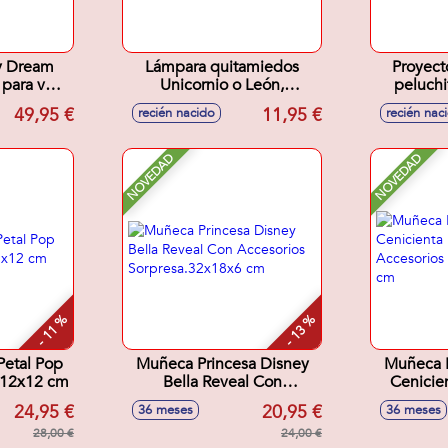
ry Dream
Lámpara quitamiedos
Proyect
para ver,
Unicornio o León,
peluchi
historias
tentetieso con luces y
modos 
49,95 €
11,95 €
recién nacido
recién nac
an en la
sonidos relajantes
detecto
.
11x18x9cm - Modelos
desconex
surtidos
27,9
NOVEDAD
NOVEDAD
- 11 %
- 13 %
Petal Pop
Muñeca Princesa Disney
Muñeca P
x12x12 cm
Bella Reveal Con
Cenicie
Accesorios
Ac
24,95 €
20,95 €
36 meses
36 meses
Sorpresa.32x18x6 cm
Sorpre
28,00 €
24,00 €