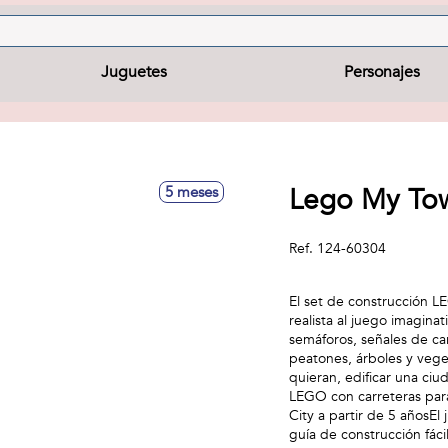
Juguetes
Personajes
Lego My Tow
5 meses
Ref.
124-60304
El set de construcción L
realista al juego imaginat
semáforos, señales de ca
peatones, árboles y vege
quieran, edificar una ciu
LEGO con carreteras par
City a partir de 5 añosE
guía de construcción fáci