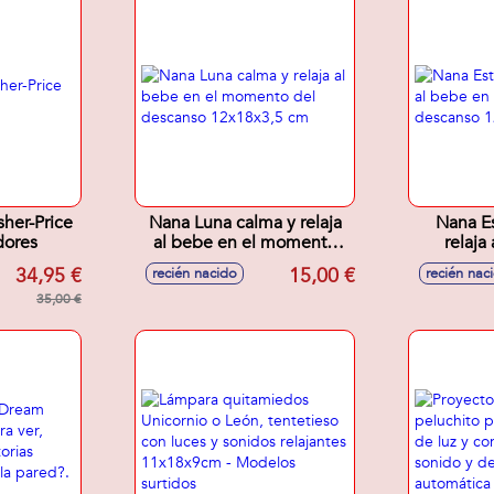
sher-Price
Nana Luna calma y relaja
Nana Es
dores
al bebe en el momento
relaja
del descanso 12x18x3,5
momento
34,95 €
15,00 €
recién nacido
recién nac
cm
12x
35,00 €