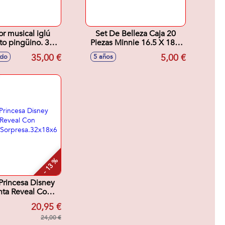
or musical iglú
Set De Belleza Caja 20
to pingüino. 3
Piezas Minnie 16.5 X 18.0
de luz y con
X 2.0 Cm
35,00 €
5,00 €
ido
5 años
r de sonido y
ion automática
x13x27,5 cm
- 13 %
rincesa Disney
nta Reveal Con
cesorios
20,95 €
sa.32x18x6 cm
24,00 €