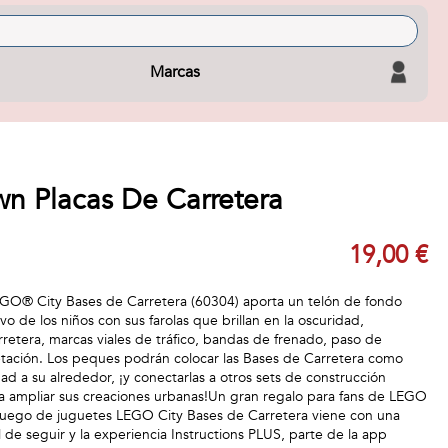
Marcas
n Placas De Carretera
19,00 €
EGO® City Bases de Carretera (60304) aporta un telón de fondo
ivo de los niños con sus farolas que brillan en la oscuridad,
rretera, marcas viales de tráfico, bandas de frenado, paso de
tación. Los peques podrán colocar las Bases de Carretera como
dad a su alrededor, ¡y conectarlas a otros sets de construcción
a ampliar sus creaciones urbanas!Un gran regalo para fans de LEGO
l juego de juguetes LEGO City Bases de Carretera viene con una
l de seguir y la experiencia Instructions PLUS, parte de la app