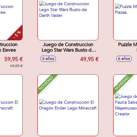
- 5 %
truccion
Juego de Construccion
Puzzle M
 Eevee
Lego Star Wars Busto de
Darth Vader
59,95 €
49,95 €
6 años
6 años
63,00 €
NOVEDAD
NOVEDAD