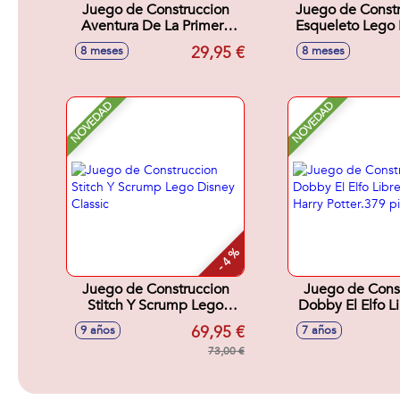
Juego de Construccion
Juego de Constr
Aventura De La Primera
Esqueleto Lego 
Noche Lego Minecraft
29,95 €
8 meses
8 meses
NOVEDAD
NOVEDAD
- 4 %
Juego de Construccion
Juego de Cons
Stitch Y Scrump Lego
Dobby El Elfo L
Disney Classic
Harry Potter.37
69,95 €
9 años
7 años
73,00 €