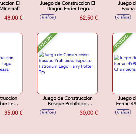
uccion El
Juego de Construccion El
Juego d
Minecraft
Dragón Ender Lego
Fauna 
Minecraft
Majestu
48,00 €
62,50 €
6 años
6 años
NOVEDAD
NOVEDAD
truccion
Juego de Construccion
Juego d
ibre Lego
Bosque Prohibido:
Ferrari 
9 piezas.
Expecto Patronum Lego
Champion
35,00 €
30,00 €
6 años
8 años
Harry Potter Tm