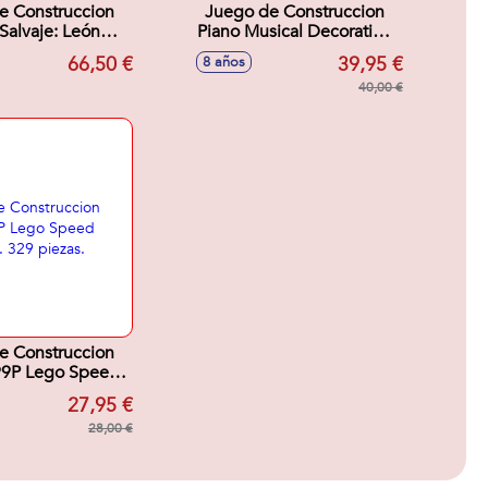
e Construccion
Juego de Construccion
Salvaje: León
Piano Musical Decorativo
oso Lego Lego
Con Gato Lego Lego
66,50 €
39,95 €
8 años
Creator
Creator
40,00 €
e Construccion
499P Lego Speed
s. 329 piezas.
27,95 €
28,00 €