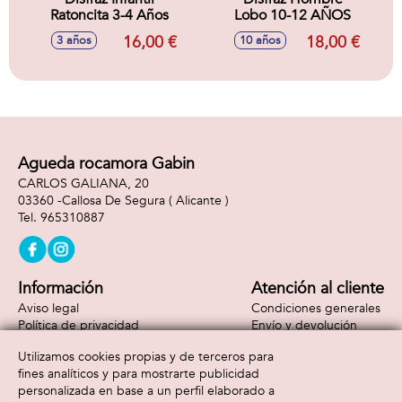
Ratoncita 3-4 Años
Lobo 10-12 AÑOS
16,00 €
18,00 €
3 años
10 años
Agueda rocamora Gabin
CARLOS GALIANA, 20
03360 -
Callosa De Segura
( Alicante )
965310887
Información
Atención al cliente
Aviso legal
Condiciones generales
Política de privacidad
Envío y devolución
Política de cookies
Contacto
Utilizamos cookies propias y de terceros para
Formas de pago
fines analíticos y para mostrarte publicidad
personalizada en base a un perfil elaborado a