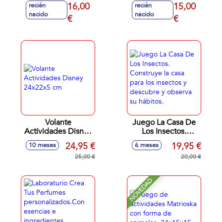
distraer y estubular
88x18x5 cm
16,00
15,00
recién
recién
a tu pequeño!
nacido
nacido
18x16x7,5 cm
€
€
Volante
Juego La Casa De
Actividades Disney
Los Insectos.
24x22x5 cm
Construye la casa
24,95 €
19,95 €
10 meses
6 meses
para los insectos y
25,00 €
descubre y observa
20,00 €
su hábitos.
NOVEDAD