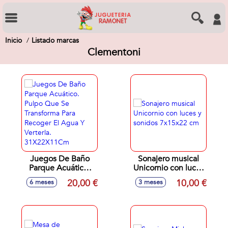
Inicio
Listado marcas
Clementoni
Juegos De Baño
Sonajero musical
Parque Acuático.
Unicornio con luces
Pulpo Que Se
y sonidos 7x15x22
20,00 €
10,00 €
6 meses
3 meses
Transforma Para
cm
Recoger El Agua Y
Verterla.
31X22X11Cm