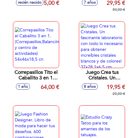
5,00 €
29,95 €
recién nacido
7 años
Forma Sencilla Y
Divertida. Con
30,00 €
Embudo, Pinzas,
Herramientas De
Precisión…
Correpasillos Tito el
Juego Crea tus
Caballito 3 en 1.
Cristales. Un
(Correpasillos,Balanciín
fascinante
64,00 €
19,95 €
1 año
8 años
y centro de
laboratorio con
actividades)
todo lo necesario
20,00 €
54x46x18,5 cn
para obtener
increíbles cristales
blancos y de
colores!
37x28.1x6.5 cm