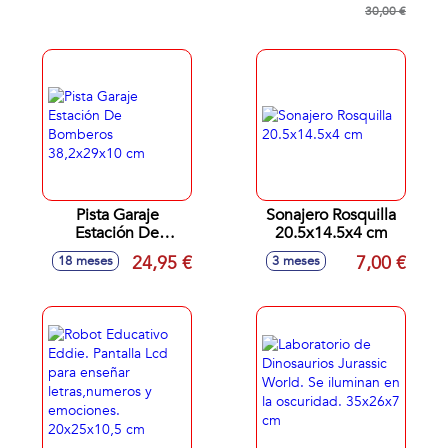
accesorios.
30,00 €
Pista Garaje
Sonajero Rosquilla
Estación De
20.5x14.5x4 cm
Bomberos
24,95 €
7,00 €
18 meses
3 meses
38,2x29x10 cm