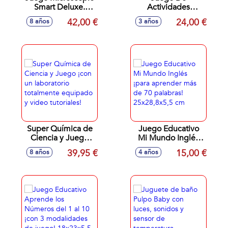
Smart Deluxe.
Actividades
Ciencia Y Juego.
Infantiles De
42,00 €
24,00 €
8 años
3 años
Con Gran Cantidad
Prescolar. Incluye
De Instrumentos
Pinturas Lavables Y
Para Ayudarte En
Muchos
Tus Experimento.
Rotuladores.
45,1X37,1X7Cm
38X28,5X7,5Cm
Super Química de
Juego Educativo
Ciencia y Juego
Mi Mundo Inglés
¡con un laboratorio
¡para aprender más
39,95 €
15,00 €
8 años
4 años
totalmente
de 70 palabras!
equipado y video
25x28,8x5,5 cm
tutoriales!