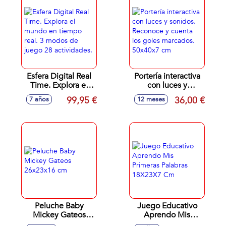
Esfera Digital Real
Portería interactiva
Time. Explora el
con luces y
mundo en tiempo
sonidos. Reconoce
99,95 €
36,00 €
7 años
12 meses
real. 3 modos de
y cuenta los goles
juego 28
marcados. 50x40x7
actividades.
cm
Peluche Baby
Juego Educativo
Mickey Gateos
Aprendo Mis
26x23x16 cm
Primeras Palabras