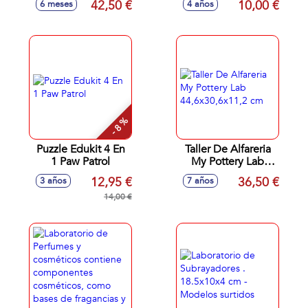
42,50 €
10,00 €
6 meses
4 años
18X23X7 Cm
- 8 %
Puzzle Edukit 4 En
Taller De Alfareria
1 Paw Patrol
My Pottery Lab
44,6x30,6x11,2 cm
12,95 €
36,50 €
3 años
7 años
14,00 €