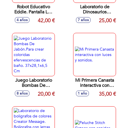
Robot Educativo
Laboratorio de
Eddie. Pantalla Lcd
Dinosaurios
para enseñar
Jurassic World. Se
42,00 €
25,00 €
4 años
7 años
letras,numeros y
iluminan en la
emociones.
oscuridad. 35x26x7
20x25x10,5 cm
cm
Juego Laboratorio
Mi Primera Canasta
Bombas De
interactiva con
Jabón.Para crear
luces y sonidos.
20,00 €
35,00 €
8 años
1 año
coloridas
efervescencias de
baño. 37x28,1x6,5
Cm