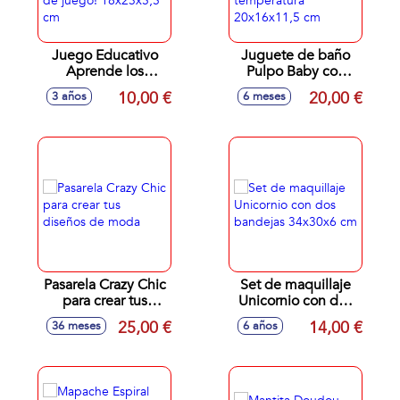
Juego Educativo
Juguete de baño
Aprende los
Pulpo Baby con
Números del 1 al
luces, sonidos y
10,00 €
20,00 €
3 años
6 meses
10 ¡con 3
sensor de
modalidades de
temperatura
juego! 18x23x5,5
20x16x11,5 cm
cm
Pasarela Crazy Chic
Set de maquillaje
para crear tus
Unicornio con dos
diseños de moda
bandejas 34x30x6
25,00 €
14,00 €
36 meses
6 años
cm