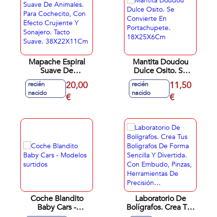
Mapache Espiral
Mantita Doudou
Suave De
Dulce Osito. Se
Animales. Para
Convierte En
20,00
11,50
recién
recién
Cochecito, Con
Portachupete.
nacido
nacido
Efecto Crujiente Y
€
18X25X6Cm
€
Sonajero. Tacto
Suave.
38X22X11Cm
Coche Blandito
Laboratorio De
Baby Cars -
Bolígrafos. Crea Tus
Modelos surtidos
Boligrafos De