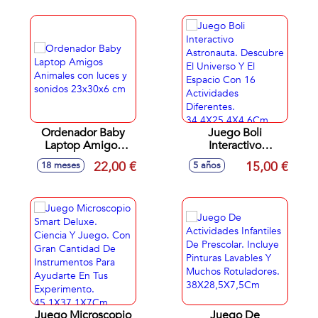
7x45x31 cm
Ordenador Baby
Juego Boli
Laptop Amigos
Interactivo
Animales con luces
Astronauta.
22,00 €
15,00 €
18 meses
5 años
y sonidos 23x30x6
Descubre El
cm
Universo Y El
Espacio Con 16
Actividades
Diferentes.
34,4X25,4X4,6Cm
Juego Microscopio
Juego De