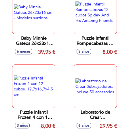
Baby Minnie
Puzzle Infantil
Gateos 26x23x16
Rompecabezas 12
cm - Modelos
cubos Spidey And
39,95 €
8,00 €
6 meses
3 años
surtidos
His Amazing
Friends
Puzzle Infantil
Laboratorio de
Frozen 4 con 12
Crear
cubos.
Subrayadores.
8,00 €
29,95 €
3 años
6 años
12,7x16,7x4,5 cm
Incluye 50