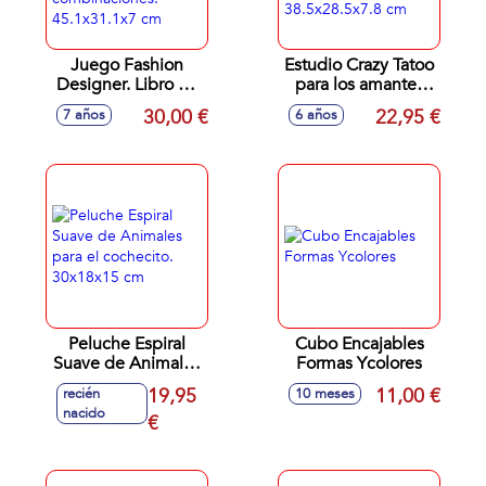
Juego Fashion
Estudio Crazy Tatoo
Designer. Libro de
para los amantes
moda para hacer
de los tatuajes.
30,00 €
22,95 €
7 años
6 años
tus deseños. 600
38.5x28.5x7.8 cm
combinaciones.
45.1x31.1x7 cm
Peluche Espiral
Cubo Encajables
Suave de Animales
Formas Ycolores
para el cochecito.
19,95
11,00 €
recién
10 meses
30x18x15 cm
nacido
€