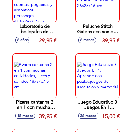
Laboratorio de
Peluche Stitch
boligrafos de
Gateos con sonidos
colores Creator
26x23x16 cm
29,95 €
39,95 €
6 años
6 meses
Message.
Bolígrafos con
letras, cuentas,
pegatinas y
simpáticos
personajes.
41,8x29x7,7 cm
Pizarra cantarina 2
Juego Educativo 8
en 1 con muchas
Juegos En 1.
actividades, luces y
Aprende con
39,95 €
15,00 €
18 meses
36 meses
sonidos 48x37x7,5
puzles,juegos de
cm
asociacion y
memoria!