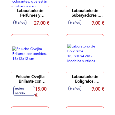
Laboratorio de
Laboratorio de
Perfumes y
Subrayadores .
cosméticos
18.5x10x4 cm -
27,00 €
9,00 €
8 años
6 años
contiene
Modelos surtidos
componentes
cosméticos, como
bases de fragancias
y colorantes, que
están probados y
son seguros.
Peluche Ovejita
Laboratorio de
Brillante con
Boligrafos .
sonidos. 16x12x12
18,5x10x4 cm -
15,00
9,00 €
recién
6 años
cm
Modelos surtidos
nacido
€