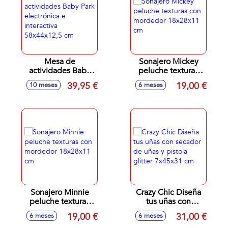
Mesa de
Sonajero Mickey
actividades Baby
peluche texturas
Park electrónica e
con mordedor
39,95 €
19,00 €
10 meses
6 meses
interactiva
18x28x11 cm
58x44x12,5 cm
Sonajero Minnie
Crazy Chic Diseña
peluche texturas
tus uñas con
con mordedor
secador de uñas y
19,00 €
31,00 €
6 meses
6 meses
18x28x11 cm
pistola glitter