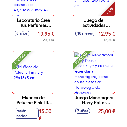
- 4 %
Laboraturio Crea
Juego de
Tus Perfumes
actividades
personalizados.Con
Matrioska con
19,95 €
12,95 €
8 años
18 meses
esencias e
forma de animales.
ingredientes
20,00 €
24x15x15 cm
13,50 €
cosmeticos
43,70x39,60x29,40
NOVEDAD
NOVEDAD
cm
Muñeca de
Juego Mandrágora
Peluche Pink Lily
Harry Potter
28x18x5 cm
.Construye y cultiva
15,00
25,00 €
recién
7 años
la legendaria
nacido
€
mandrágora, como
en las clases de