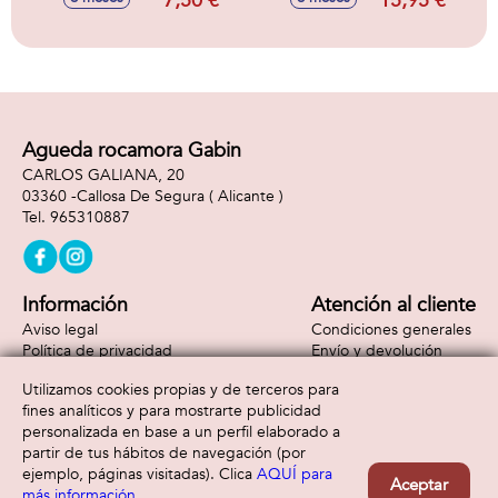
7,50 €
15,95 €
aprende el
alfabeto, letras y
palabras, volumen
ajustable, con
sonidos, mamá
pata 16x15x11cm y
patito 6x6x4cm
Agueda rocamora Gabin
CARLOS GALIANA, 20
03360 -
Callosa De Segura
( Alicante )
965310887
Información
Atención al cliente
Aviso legal
Condiciones generales
Política de privacidad
Envío y devolución
Política de cookies
Contacto
Utilizamos cookies propias y de terceros para
Formas de pago
fines analíticos y para mostrarte publicidad
personalizada en base a un perfil elaborado a
partir de tus hábitos de navegación (por
ejemplo, páginas visitadas). Clica
AQUÍ para
Aceptar
más información
.