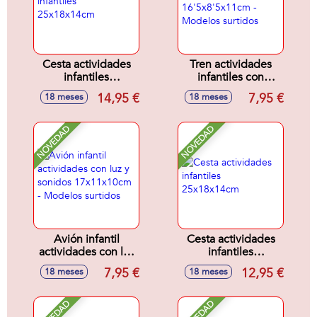
Cesta actividades
Tren actividades
infantiles
infantiles con
25x18x14cm
sonidos
14,95 €
7,95 €
18 meses
18 meses
16'5x8'5x11cm -
Modelos surtidos
NOVEDAD
NOVEDAD
Avión infantil
Cesta actividades
actividades con luz
infantiles
y sonidos
25x18x14cm
7,95 €
12,95 €
18 meses
18 meses
17x11x10cm -
Modelos surtidos