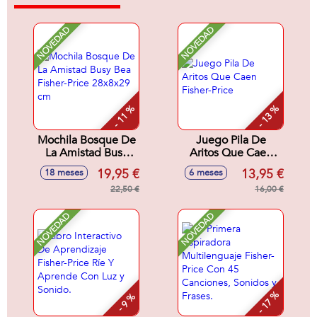
NOVEDAD
NOVEDAD
- 11 %
- 13 %
Mochila Bosque De
Juego Pila De
La Amistad Busy
Aritos Que Caen
Bea Fisher-Price
Fisher-Price
19,95 €
13,95 €
18 meses
6 meses
28x8x29 cm
22,50 €
16,00 €
NOVEDAD
NOVEDAD
- 17 %
- 9 %