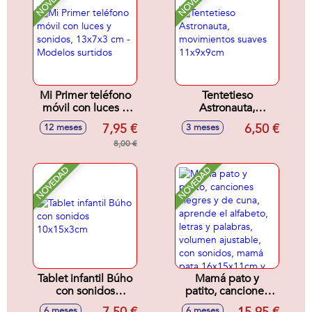
NOVEDAD
NOVEDAD
Mi Primer teléfono
Tentetieso
móvil con luces y
Astronauta,
sonidos, 13x7x3
movimientos
7,95 €
6,50 €
12 meses
3 meses
cm - Modelos
suaves 11x9x9cm
surtidos
8,00 €
NOVEDAD
NOVEDAD
Tablet infantil Búho
Mamá pato y
con sonidos
patito, canciones
10x15x3cm
alegres y de cuna,
6 meses
6 meses