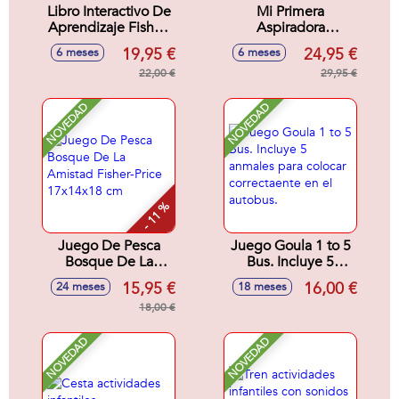
Libro Interactivo De
Mi Primera
Aprendizaje Fisher-
Aspiradora
Price Ríe Y
Multilenguaje
19,95 €
24,95 €
6 meses
6 meses
Aprende Con Luz y
Fisher-Price Con 45
Sonido.
22,00 €
Canciones, Sonidos
29,95 €
y Frases.
NOVEDAD
NOVEDAD
- 11 %
Juego De Pesca
Juego Goula 1 to 5
Bosque De La
Bus. Incluye 5
Amistad Fisher-
anmales para
15,95 €
16,00 €
24 meses
18 meses
Price 17x14x18 cm
colocar
18,00 €
correctaente en el
autobus.
NOVEDAD
NOVEDAD