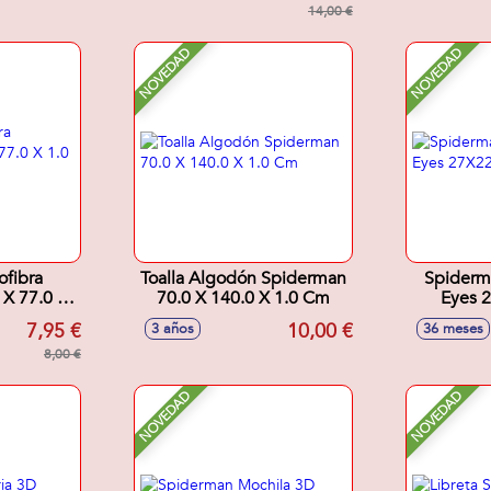
14,00 €
NOVEDAD
NOVEDAD
ofibra
Toalla Algodón Spiderman
Spiderm
 X 77.0 X
70.0 X 140.0 X 1.0 Cm
Eyes 
7,95 €
10,00 €
3 años
36 meses
8,00 €
NOVEDAD
NOVEDAD