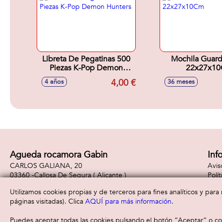
Libreta De Pegatinas 500
Mochila Guard
Piezas K-Pop Demon
22x27x1
Hunters
4,00 €
4 años
36 meses
Agueda rocamora Gabin
Inf
CARLOS GALIANA, 20
Avis
03360 -
Callosa De Segura
( Alicante )
Polí
965310887
Polí
Utilizamos cookies propias y de terceros para fines analíticos y par
páginas visitadas). Clica
AQUÍ para más información
.
Puedes aceptar todas las cookies pulsando el botón “Aceptar” o con