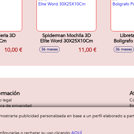
eria 3D
Spiderman Mochila 3D
Libret
0Cm
Elite Word 30X25X10Cm
Boligrafo
10,00 €
11,00 €
36 meses
36 meses
ormación
A
o legal
Co
tica de privacidad
En
tica de cookies
Co
a mostrarte publicidad personalizada en base a un perfil elaborado a pa
figurarlas o rechazar su uso clicando
AQUÍ