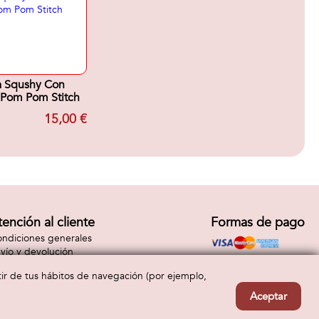
a Squshy Con
 Pom Pom Stitch
15,00 €
tención al cliente
Formas de pago
ndiciones generales
vío y devolución
ntacto
rtir de tus hábitos de navegación (por ejemplo,
Aceptar