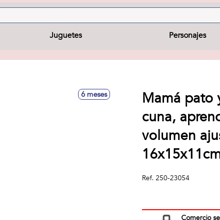
Juguetes
Personajes
Mamá pato y 
6 meses
cuna, aprend
volumen aju
16x15x11cm 
Ref.
250-23054
Comercio s