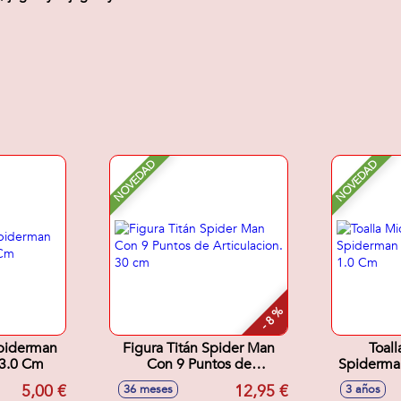
NOVEDAD
NOVEDAD
- 8 %
piderman
Figura Titán Spider Man
Toall
 3.0 Cm
Con 9 Puntos de
Spiderman
Articulacion. 30 cm
5,00 €
12,95 €
36 meses
3 años