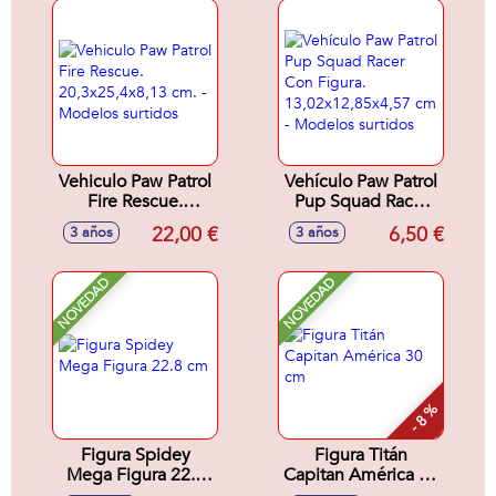
- Modelos surtidos
surtidos
Vehiculo Paw Patrol
Vehículo Paw Patrol
Fire Rescue.
Pup Squad Racer
20,3x25,4x8,13 cm.
Con Figura.
22,00 €
6,50 €
3 años
3 años
- Modelos surtidos
13,02x12,85x4,57
cm - Modelos
surtidos
NOVEDAD
NOVEDAD
- 8 %
Figura Spidey
Figura Titán
Mega Figura 22.8
Capitan América 30
cm
cm