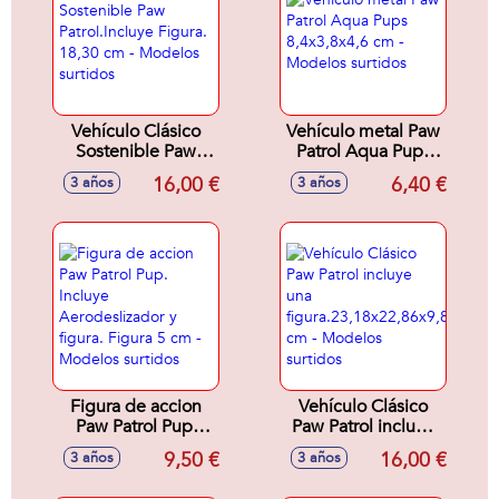
Vehículo Clásico
Vehículo metal Paw
Sostenible Paw
Patrol Aqua Pups
Patrol.Incluye
8,4x3,8x4,6 cm -
16,00 €
6,40 €
3 años
3 años
Figura. 18,30 cm -
Modelos surtidos
Modelos surtidos
Figura de accion
Vehículo Clásico
Paw Patrol Pup.
Paw Patrol incluye
Incluye
una
9,50 €
16,00 €
3 años
3 años
Aerodeslizador y
figura.23,18x22,86x9,84
figura. Figura 5 cm
cm - Modelos