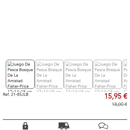
Ref.
21-85JLB
15,95 €
18,00 €