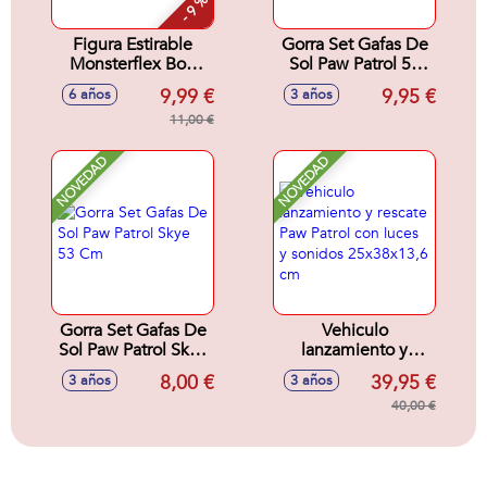
- 9 %
Figura Estirable
Gorra Set Gafas De
Monsterflex Bob
Sol Paw Patrol 53
Esponja. - Modelos
Cm
9,99 €
9,95 €
6 años
3 años
surtidos
11,00 €
NOVEDAD
NOVEDAD
Gorra Set Gafas De
Vehiculo
Sol Paw Patrol Skye
lanzamiento y
53 Cm
rescate Paw Patrol
8,00 €
39,95 €
3 años
3 años
con luces y sonidos
25x38x13,6 cm
40,00 €