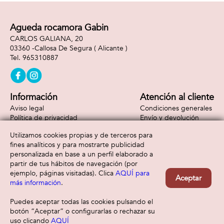
Agueda rocamora Gabin
CARLOS GALIANA, 20
03360 -
Callosa De Segura
( Alicante )
965310887
Información
Atención al cliente
Aviso legal
Condiciones generales
Política de privacidad
Envío y devolución
Política de cookies
Contacto
Utilizamos cookies propias y de terceros para
Formas de pago
fines analíticos y para mostrarte publicidad
personalizada en base a un perfil elaborado a
partir de tus hábitos de navegación (por
ejemplo, páginas visitadas). Clica
AQUÍ para
Aceptar
más información
.
Puedes aceptar todas las cookies pulsando el
botón “Aceptar” o configurarlas o rechazar su
uso clicando
AQUÍ