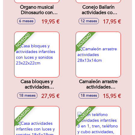
Órgano musical
Conejo Bailarín
Dinosaurio con
actividades con
actividades 2 en 1,
luces y sonidos,
19,95 €
17,95 €
6 meses
12 meses
con luces y sonidos
20x15x11cm
22x6x21cm
NOVEDAD
NOVEDAD
Casa bloques y
Camaleón arrastre
actividades
actividades
infantiles con luces
28x13x14cm
27,95 €
15,95 €
18 meses
18 meses
y sonidos
23x22x22cm
NOVEDAD
NOVEDAD