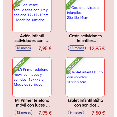
NOVEDAD
NOVEDAD
Avión infantil
Cesta actividades
actividades con luz
infantiles
y sonidos
25x18x14cm
7,95 €
12,95 €
18 meses
18 meses
17x11x10cm -
Modelos surtidos
NOVEDAD
NOVEDAD
Mi Primer teléfono
Tablet infantil Búho
móvil con luces y
con sonidos
sonidos, 13x7x3
10x15x3cm
7,95 €
7,50 €
12 meses
6 meses
cm - Modelos