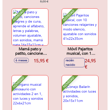
surtidos
8,00 €
NOVEDAD
NOVEDAD
Mamá pato y
Móvil Pajaritos
patito, canciones
musical, con 10
alegres y de cuna,
canciones
15,95 €
24,95
6 meses
recién
aprende el
relajantes y modo
nacido
alfabeto, letras y
silencio, ajustable
€
palabras, volumen
con sonidos
ajustable, con
41x22x35cm
NOVEDAD
NOVEDAD
sonidos, mamá
pata 16x15x11cm y
patito 6x6x4cm