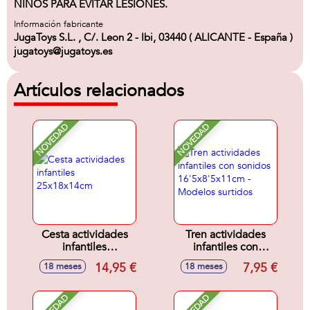
NIÑOS PARA EVITAR LESIONES.
Información fabricante
JugaToys S.L. , C/. Leon 2 - Ibi, 03440 ( ALICANTE - España )
jugatoys@jugatoys.es
Artículos relacionados
NOVEDAD
NOVEDAD
Cesta actividades
Tren actividades
infantiles
infantiles con
25x18x14cm
sonidos
14,95 €
7,95 €
18 meses
18 meses
16'5x8'5x11cm -
Modelos surtidos