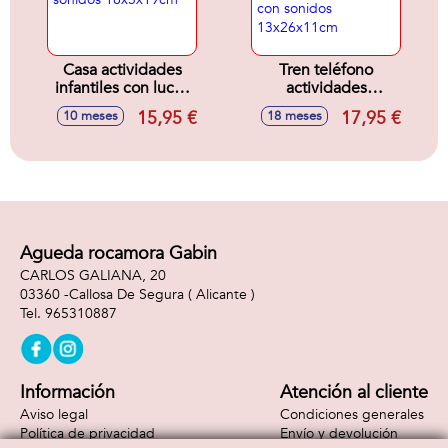
Casa actividades
Tren teléfono
infantiles con luces
actividades
y sonidos
infantiles 3 en 1,
15,95 €
17,95 €
10 meses
18 meses
18x5x19cm
tren, teléfono y
cubo actividades,
con sonidos
13x26x11cm
Agueda rocamora Gabin
CARLOS GALIANA, 20
03360 -
Callosa De Segura
( Alicante )
965310887
Información
Atención al cliente
Aviso legal
Condiciones generales
Política de privacidad
Envío y devolución